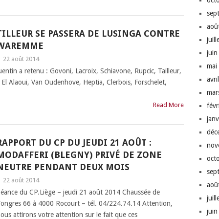
oct
sep
aoû
TILLEUR SE PASSERA DE LUSINGA CONTRE
juil
WAREMME
jui
|
22 août 2014
mai
in a retenu : Govoni, Lacroix, Schiavone, Rupcic, Tailleur,
avri
 El Alaoui, Van Oudenhove, Heptia, Clerbois, Forschelet,
mar
Read More
fév
jan
déc
RAPPORT DU CP DU JEUDI 21 AOÛT :
nov
MODAFFERI (BLEGNY) PRIVÉ DE ZONE
oct
NEUTRE PENDANT DEUX MOIS
sep
|
22 août 2014
aoû
éance du CP.Liège – jeudi 21 août 2014 Chaussée de
juil
ongres 66 à 4000 Rocourt – tél. 04/224.74.14 Attention,
jui
ous attirons votre attention sur le fait que ces