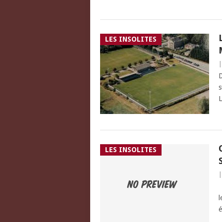
LES INSOLITES
D
s
L
LES INSOLITES
C
l
é