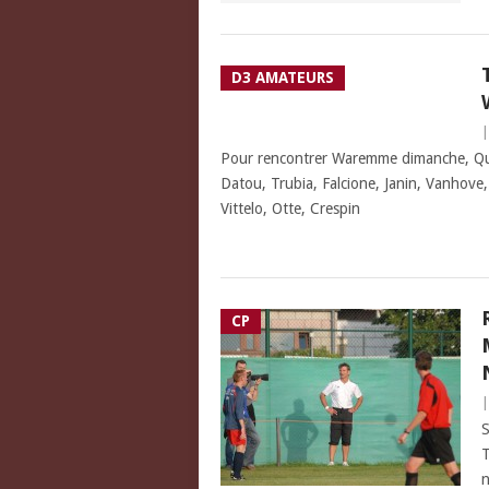
D3 AMATEURS
Pour rencontrer Waremme dimanche, Quent
Datou, Trubia, Falcione, Janin, Vanhove,
Vittelo, Otte, Crespin
CP
S
T
n