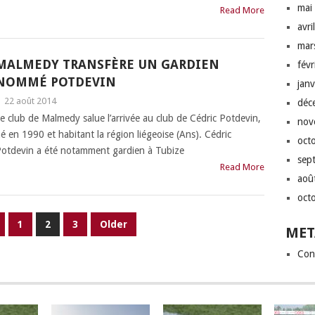
mai
Read More
avri
mar
MALMEDY TRANSFÈRE UN GARDIEN
fév
NOMMÉ POTDEVIN
jan
|
22 août 2014
déc
e club de Malmedy salue l’arrivée au club de Cédric Potdevin,
nov
é en 1990 et habitant la région liégeoise (Ans). Cédric
oct
otdevin a été notamment gardien à Tubize
sep
Read More
aoû
oct
1
2
3
Older
MET
Con