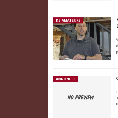
D3 AMATEURS
V
d
p
ANNONCES
L
3