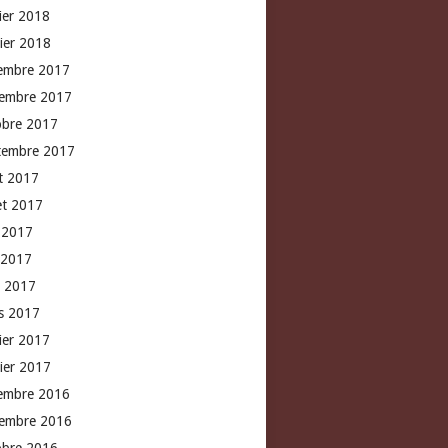
rier 2018
vier 2018
embre 2017
embre 2017
obre 2017
tembre 2017
t 2017
let 2017
n 2017
 2017
l 2017
s 2017
rier 2017
vier 2017
embre 2016
embre 2016