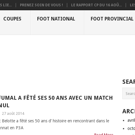
 LIE...
PRENEZ SOIN DE VOUS !
LE RAPPORT CP DU 16 AOÛ...
LE
COUPES
FOOT NATIONAL
FOOT PROVINCIAL
SEA
FUMAL A FÊTÉ SES 50 ANS AVEC UN MATCH
NUL
ARC
|
27 août 2014
avri
 Belotte a fêté ses 50 ans d’ histoire en rencontrant dans le
ionnat en P3A
oct
Read More