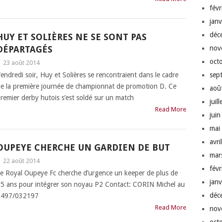
fév
jan
déc
HUY ET SOLIÈRES NE SE SONT PAS
DÉPARTAGÉS
nov
oct
|
23 août 2014
endredi soir, Huy et Solières se rencontraient dans le cadre
sep
e la première journée de championnat de promotion D. Ce
aoû
remier derby hutois s’est soldé sur un match
juil
Read More
jui
mai
avri
OUPEYE CHERCHE UN GARDIEN DE BUT
mar
|
22 août 2014
fév
e Royal Oupeye Fc cherche d’urgence un keeper de plus de
jan
5 ans pour intégrer son noyau P2 Contact: CORIN Michel au
déc
0497/032197
Read More
nov