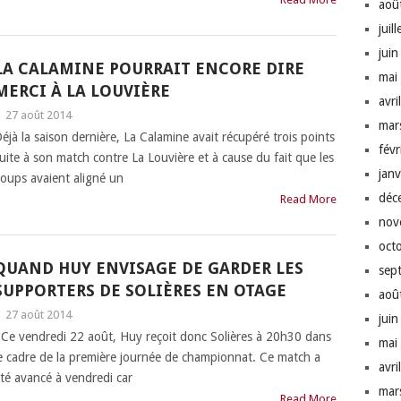
aoû
juil
jui
LA CALAMINE POURRAIT ENCORE DIRE
mai
MERCI À LA LOUVIÈRE
avri
|
27 août 2014
mar
éjà la saison dernière, La Calamine avait récupéré trois points
fév
uite à son match contre La Louvière et à cause du fait que les
jan
oups avaient aligné un
déc
Read More
nov
oct
QUAND HUY ENVISAGE DE GARDER LES
sep
SUPPORTERS DE SOLIÈRES EN OTAGE
aoû
|
27 août 2014
jui
e vendredi 22 août, Huy reçoit donc Solières à 20h30 dans
mai
e cadre de la première journée de championnat. Ce match a
avri
té avancé à vendredi car
mar
Read More