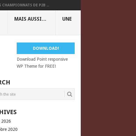
S CHAMPIONNATS DE P2B ...
MAIS AUSSI…
UNE
DOWNLOAD!
Download Point responsive
WP Theme for FREE!
RCH
HIVES
l 2026
obre 2020