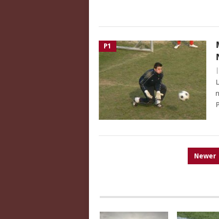
P1
L
n
P
PAGINATION
Newer
DES
PUBLICATIONS