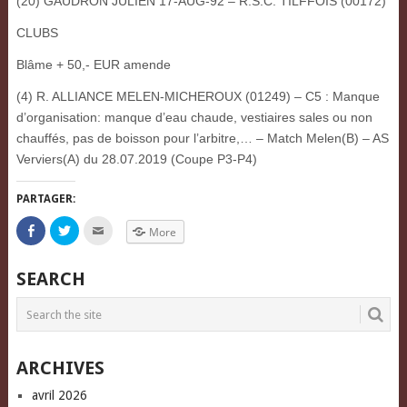
(20) GAUDRON JULIEN 17-AUG-92 – R.S.C. TILFFOIS (00172)
CLUBS
Blâme + 50,- EUR amende
(4) R. ALLIANCE MELEN-MICHEROUX (01249) – C5 : Manque
d’organisation: manque d’eau chaude, vestiaires sales ou non
chauffés, pas de boisson pour l’arbitre,… – Match Melen(B) – AS
Verviers(A) du 28.07.2019 (Coupe P3-P4)
PARTAGER:
Click
Click
Click
More
to
to
to
share
share
email
on
on
this
Facebook
Twitter
to
SEARCH
(Opens
(Opens
a
in
in
friend
new
new
(Opens
window)
window)
in
new
window)
ARCHIVES
avril 2026