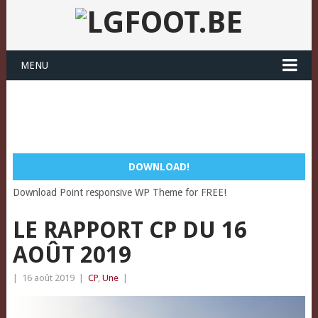
MENU
DOWNLOAD!
Download Point responsive WP Theme for FREE!
LE RAPPORT CP DU 16
AOÛT 2019
|
16 août 2019
|
CP
,
Une
|