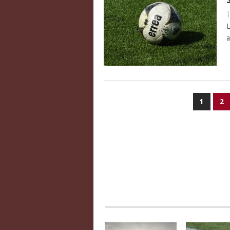
L
a
PAGINATION
1
2
DES
PUBLICATIONS