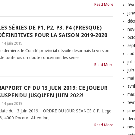
Read More
fév
jan
déc
LES SÉRIES DE P1, P2, P3, P4 (PRESQUE)
nov
DÉFINITIVES POUR LA SAISON 2019-2020
oct
|
14 juin 2019
sep
ne dernière, le Comité provincial dévoile désormais la version
aoû
te toutefois un doute concernant les séries
juil
Read More
jui
mai
avri
RAPPORT CP DU 13 JUIN 2019: CE JOUEUR
mar
SUSPENDU JUSQU’EN JUIN 2022!
fév
|
14 juin 2019
jan
 en date du 13 juin 2019. ORDRE DU JOUR SEANCE C.P. Liege
, 4000 Rocourt Attention,
déc
Read More
nov