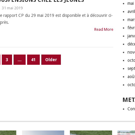
mai
|
31 mai 2019
avri
e rapport CP du 29 mai 2019 est disponible et à découvrir ci-
mar
près.
fév
Read More
jan
déc
nov
3
…
41
Older
oct
sep
aoû
oct
MET
Con