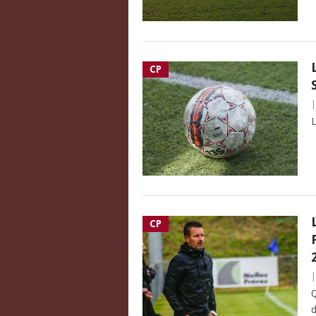
CP
L
CP
Q
d