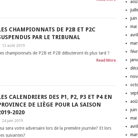
aoû
juil
jui
mai
LES CHAMPIONNATS DE P2B ET P2C
avri
SUSPENDUS PAR LE TRIBUNAL
mar
|
12 août 2019
fév
es championnats de P2B et P2B débuteront-ils plus tard ?
jan
Read More
déc
nov
oct
sep
LES CALENDRIERS DES P1, P2, P3 ET P4 EN
aoû
PROVINCE DE LIÈGE POUR LA SAISON
jui
2019-2020
mai
|
24 juin 2019
avri
ui sera votre adversaire lors de la première journée? Et lors
mar
es suivantes?