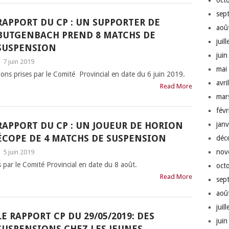
oct
sep
RAPPORT DU CP : UN SUPPORTER DE
aoû
BUTGENBACH PREND 8 MATCHS DE
juil
SUSPENSION
jui
|
7 juin 2019
mai
ions prises par le Comité Provincial en date du 6 juin 2019.
avri
Read More
mar
fév
RAPPORT DU CP : UN JOUEUR DE HORION
jan
ÉCOPE DE 4 MATCHS DE SUSPENSION
déc
nov
|
5 juin 2019
s par le Comité Provincial en date du 8 août.
oct
Read More
sep
aoû
juil
LE RAPPORT CP DU 29/05/2019: DES
jui
SUSPENSIONS CHEZ LES JEUNES