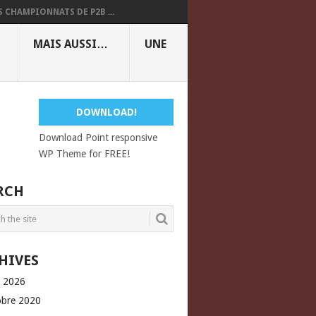
S CHAMPIONNATS DE P2B ...
MAIS AUSSI…
UNE
DOWNLOAD!
Download Point responsive
WP Theme for FREE!
RCH
HIVES
l 2026
obre 2020