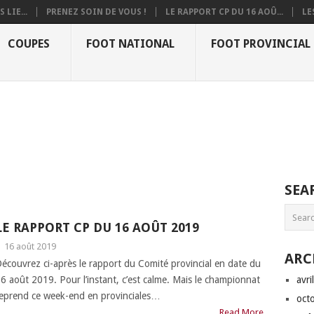
 LIE...
PRENEZ SOIN DE VOUS !
LE RAPPORT CP DU 16 AOÛ...
LE
COUPES
FOOT NATIONAL
FOOT PROVINCIAL
SEA
LE RAPPORT CP DU 16 AOÛT 2019
|
16 août 2019
ARC
écouvrez ci-après le rapport du Comité provincial en date du
6 août 2019. Pour l’instant, c’est calme. Mais le championnat
avri
eprend ce week-end en provinciales…
oct
Read More