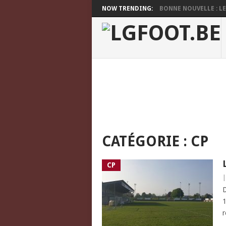
NOW TRENDING:
BONNE NOUVELLE : LES
CATÉGORIE :
CP
CP
D
1
r