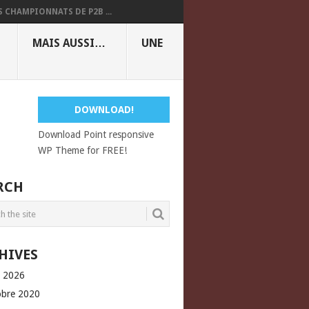
S CHAMPIONNATS DE P2B ...
MAIS AUSSI…
UNE
DOWNLOAD!
Download Point responsive
WP Theme for FREE!
RCH
HIVES
l 2026
obre 2020