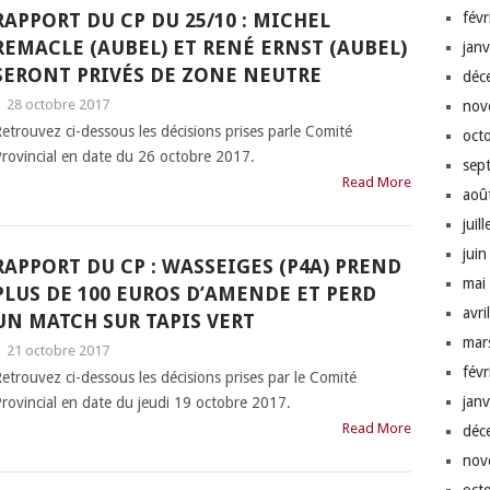
RAPPORT DU CP DU 25/10 : MICHEL
fév
REMACLE (AUBEL) ET RENÉ ERNST (AUBEL)
jan
SERONT PRIVÉS DE ZONE NEUTRE
déc
|
28 octobre 2017
nov
etrouvez ci-dessous les décisions prises parle Comité
oct
rovincial en date du 26 octobre 2017.
sep
Read More
aoû
juil
jui
RAPPORT DU CP : WASSEIGES (P4A) PREND
mai
PLUS DE 100 EUROS D’AMENDE ET PERD
avri
UN MATCH SUR TAPIS VERT
mar
|
21 octobre 2017
fév
etrouvez ci-dessous les décisions prises par le Comité
jan
rovincial en date du jeudi 19 octobre 2017.
Read More
déc
nov