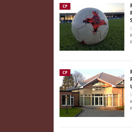
CP
R
P
CP
R
P