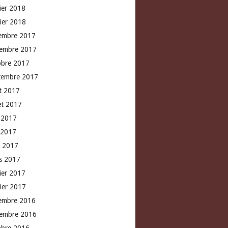
rier 2018
vier 2018
embre 2017
embre 2017
obre 2017
tembre 2017
t 2017
let 2017
n 2017
 2017
l 2017
s 2017
rier 2017
vier 2017
embre 2016
embre 2016