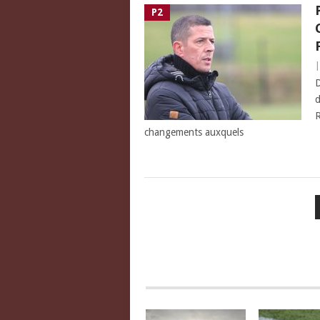
P2
D
d
R
changements auxquels
PAGINATION
DES
PUBLICATIONS