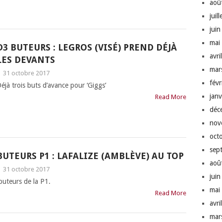
aoû
juil
jui
mai
D3 BUTEURS : LEGROS (VISÉ) PREND DÉJÀ
avri
LES DEVANTS
mar
|
31 octobre 2017
fév
éjà trois buts d’avance pour ‘Giggs’
jan
Read More
déc
nov
oct
sep
BUTEURS P1 : LAFALIZE (AMBLÈVE) AU TOP
aoû
|
31 octobre 2017
jui
buteurs de la P1.
mai
Read More
avri
mar