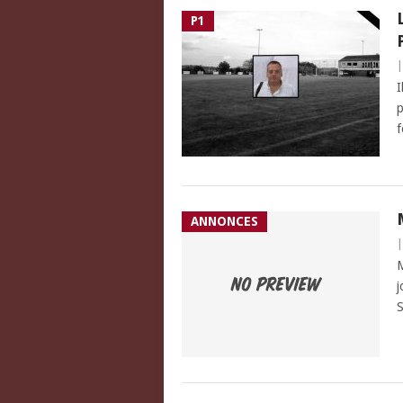
P1
I
p
f
ANNONCES
M
j
S