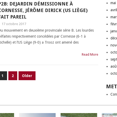
mai
P2B: DEJARDIN DÉMISSIONNE À
CORNESSE, JÉRÔME DIRICK (US LIÈGE)
avri
FAIT PAREIL
mar
|
17 octobre 2017
fév
u mouvement en deuxième provinciale série B. Les lourdes
jan
éfaites respectivement concédées par Cornesse (6-1 à
déc
ichelle) et l’US Liège (9-0) a Trooz ont amené des
nov
oct
Read More
sep
aoû
oct
1
2
Older
MET
Con