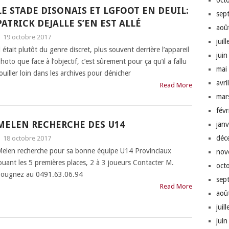
oct
LE STADE DISONAIS ET LGFOOT EN DEUIL:
sep
PATRICK DEJALLE S’EN EST ALLÉ
aoû
|
19 octobre 2017
juil
l était plutôt du genre discret, plus souvent derrière l’appareil
jui
hoto que face à l’objectif, c’est sûrement pour ça qu’il a fallu
mai
ouiller loin dans les archives pour dénicher
avri
Read More
mar
fév
MELEN RECHERCHE DES U14
jan
déc
|
18 octobre 2017
elen recherche pour sa bonne équipe U14 Provinciaux
nov
ouant les 5 premières places, 2 à 3 joueurs Contacter M.
oct
ougnez au 0491.63.06.94
sep
Read More
aoû
juil
jui