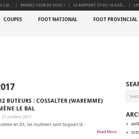
 LIE...
PRENEZ SOIN DE VOUS !
LE RAPPORT CP DU 16 AOÛ...
LE
COUPES
FOOT NATIONAL
FOOT PROVINCIAL
SEA
017
D2 BUTEURS : COSSALTER (WAREMME)
MÈNE LE BAL
ARC
|
31 octobre 2017
avri
omme en D3, les routiniers sont toujours là .
Read More
oct