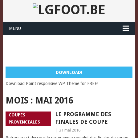
MENU
DOWNLOAD!
Download Point responsive WP Theme for FREE!
MOIS :
MAI 2016
LE PROGRAMME DES
COUPES
FINALES DE COUPE
PROVINCIALES
|
31 mai 2016
Retrouvez ci-dessous le programme complet des finales de coupe