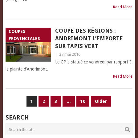
Read More
COUPE DES RÉGIONS :
COUPES
ANDRIMONT L’EMPORTE
PROVINCIALES
SUR TAPIS VERT
|
27 mai 2016
Le CP a statué ce vendredi par rapport à
la plainte d’Andrimont.
Read More
PAGINATION
1
2
3
…
10
Older
DES
SEARCH
PUBLICATIONS