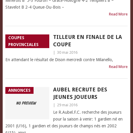
Minerois B 5-3 Fouron – Grâce-Hollogne 4-2 Templiers B –
Stavelot B 2-4 Queue-Du-Bois –
Read More
TILLEUR EN FINALE DE LA
COUPES
COUPE
PROVINCIALES
|
30 mai 2016
En attendant le résultat de Dison mercredi contre Milanello,
Read More
AUBEL RECRUTE DES
ANNONCES
JEUNES JOUEURS
|
29 mai 2016
Le R.Aubel.F.C. recherche des joueurs
pour la saison à venir: 1 gardien né en
2001 (U16), 1 gardien et des joueurs de champs nés en 2002
(U15), ainsi