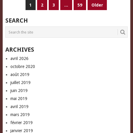
PAGINATION
1
2
3
…
59
Older
DES
SEARCH
PUBLICATIONS
ARCHIVES
avril 2026
octobre 2020
août 2019
juillet 2019
juin 2019
mai 2019
avril 2019
mars 2019
février 2019
janvier 2019