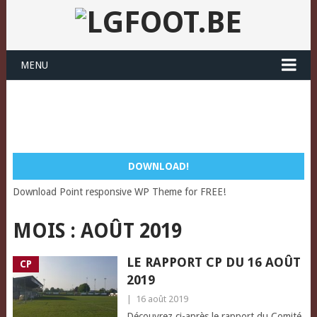
MENU
DOWNLOAD!
Download Point responsive WP Theme for FREE!
MOIS :
AOÛT 2019
LE RAPPORT CP DU 16 AOÛT
CP
2019
|
16 août 2019
Découvrez ci-après le rapport du Comité