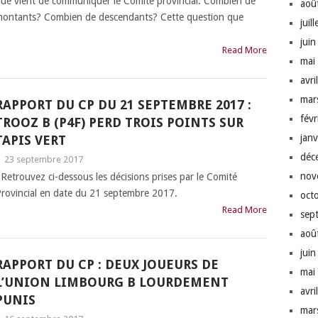
ue vient de communiquer le Comité provincial. Combien de
aoû
ontants? Combien de descendants? Cette question que
juil
jui
Read More
mai
avri
mar
RAPPORT DU CP DU 21 SEPTEMBRE 2017 :
fév
TROOZ B (P4F) PERD TROIS POINTS SUR
jan
TAPIS VERT
déc
|
23 septembre 2017
nov
etrouvez ci-dessous les décisions prises par le Comité
rovincial en date du 21 septembre 2017.
oct
Read More
sep
aoû
jui
RAPPORT DU CP : DEUX JOUEURS DE
mai
L’UNION LIMBOURG B LOURDEMENT
avri
PUNIS
mar