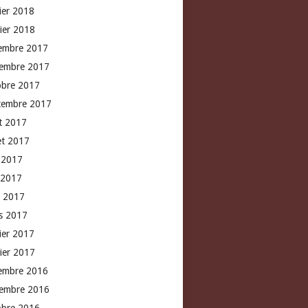
rier 2018
vier 2018
embre 2017
embre 2017
obre 2017
tembre 2017
t 2017
let 2017
n 2017
 2017
l 2017
s 2017
rier 2017
vier 2017
embre 2016
embre 2016