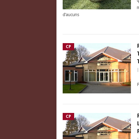
q
m
d’aucuns
CP
R
P
CP