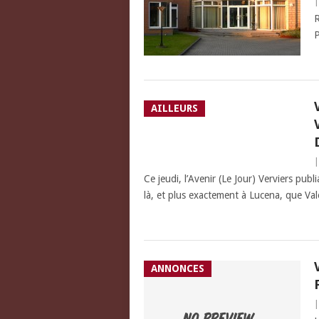
R
P
AILLEURS
Ce jeudi, l’Avenir (Le Jour) Verviers pub
là, et plus exactement à Lucena, que Val
ANNONCES