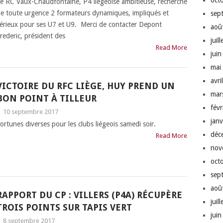
oct
e RC Vaux-Chaudfontaine, P4 liégeoise ambitieuse, recherche
e toute urgence 2 formateurs dynamiques, impliqués et
sep
érieux pour ses U7 et U9. Merci de contacter Depont
aoû
rederic, président des
juil
Read More
jui
mai
avri
VICTOIRE DU RFC LIÈGE, HUY PREND UN
mar
BON POINT À TILLEUR
fév
|
10 septembre 2017
jan
ortunes diverses pour les clubs liégeois samedi soir.
déc
Read More
nov
oct
sep
aoû
RAPPORT DU CP : VILLERS (P4A) RÉCUPÈRE
juil
TROIS POINTS SUR TAPIS VERT
jui
|
8 septembre 2017