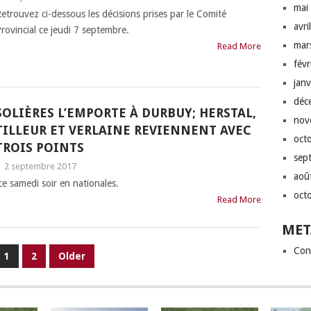
mai
etrouvez ci-dessous les décisions prises par le Comité
avri
rovincial ce jeudi 7 septembre.
mar
Read More
fév
jan
déc
SOLIÈRES L’EMPORTE À DURBUY; HERSTAL,
nov
TILLEUR ET VERLAINE REVIENNENT AVEC
oct
TROIS POINTS
sep
|
2 septembre 2017
aoû
ce samedi soir en nationales.
oct
Read More
MET
Con
1
2
Older