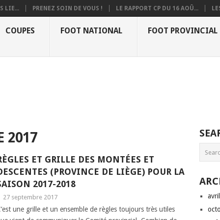
 LIE...
PRENEZ SOIN DE VOUS !
LE RAPPORT CP DU 16 AOÛ...
LE
COUPES
FOOT NATIONAL
FOOT PROVINCIAL
SEA
 2017
RÈGLES ET GRILLE DES MONTÉES ET
DESCENTES (PROVINCE DE LIÈGE) POUR LA
ARC
SAISON 2017-2018
avri
|
27 septembre 2017
’est une grille et un ensemble de règles toujours très utiles
oct