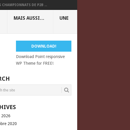
S CHAMPIONNATS DE P2B ...
MAIS AUSSI…
UNE
DOWNLOAD!
Download Point responsive
WP Theme for FREE!
RCH
HIVES
l 2026
obre 2020