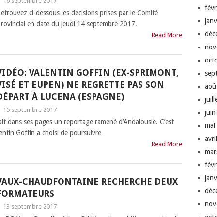
|
16 septembre 2017
fév
etrouvez ci-dessous les décisions prises par le Comité
jan
rovincial en date du jeudi 14 septembre 2017.
déc
Read More
nov
oct
VIDÉO: VALENTIN GOFFIN (EX-SPRIMONT,
sep
VISÉ ET EUPEN) NE REGRETTE PAS SON
aoû
DÉPART À LUCENA (ESPAGNE)
juil
|
15 septembre 2017
jui
liait dans ses pages un reportage ramené d’Andalousie. C’est
mai
entin Goffin a choisi de poursuivre
avri
Read More
mar
fév
jan
VAUX-CHAUDFONTAINE RECHERCHE DEUX
déc
FORMATEURS
nov
|
13 septembre 2017