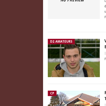
L
d
s
F
D2 AMATEURS
F
CP