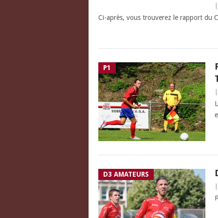
Ci-après, vous trouverez le rapport du 
P1
L
e
D3 AMATEURS
P