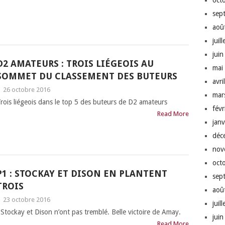
oct
sep
aoû
juil
jui
D2 AMATEURS : TROIS LIÉGEOIS AU
mai
SOMMET DU CLASSEMENT DES BUTEURS
avri
|
26 octobre 2016
mar
rois liégeois dans le top 5 des buteurs de D2 amateurs
fév
Read More
jan
déc
nov
oct
P1 : STOCKAY ET DISON EN PLANTENT
sep
TROIS
aoû
|
23 octobre 2016
juil
tockay et Dison n’ont pas tremblé. Belle victoire de Amay.
jui
Read More