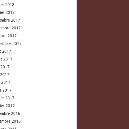
rier 2018
vier 2018
embre 2017
embre 2017
obre 2017
tembre 2017
t 2017
let 2017
n 2017
 2017
l 2017
s 2017
rier 2017
vier 2017
embre 2016
embre 2016