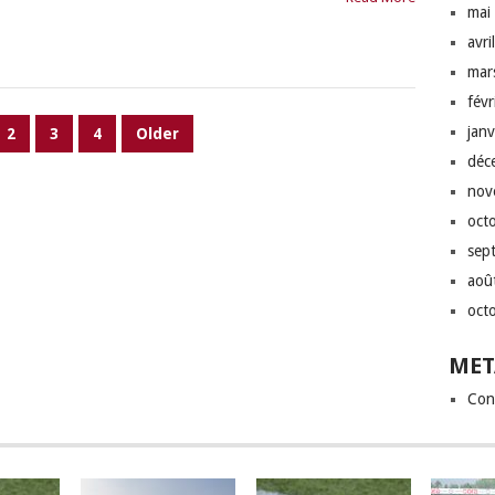
mai
avri
mar
fév
jan
2
3
4
Older
déc
nov
oct
sep
aoû
oct
MET
Con