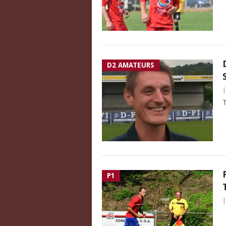
D2 AMATEURS
T
P1
S