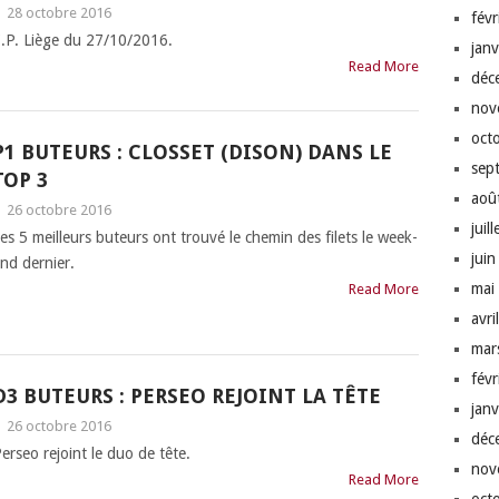
|
28 octobre 2016
fév
C.P. Liège du 27/10/2016.
jan
Read More
déc
nov
oct
P1 BUTEURS : CLOSSET (DISON) DANS LE
sep
TOP 3
aoû
|
26 octobre 2016
juil
es 5 meilleurs buteurs ont trouvé le chemin des filets le week-
jui
nd dernier.
mai
Read More
avri
mar
fév
D3 BUTEURS : PERSEO REJOINT LA TÊTE
jan
|
26 octobre 2016
déc
erseo rejoint le duo de tête.
nov
Read More