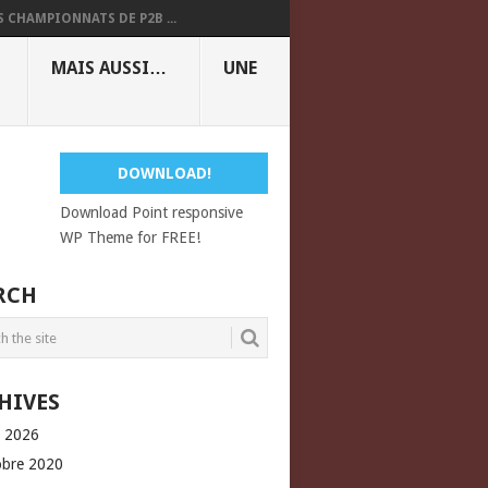
S CHAMPIONNATS DE P2B ...
MAIS AUSSI…
UNE
DOWNLOAD!
Download Point responsive
WP Theme for FREE!
RCH
HIVES
l 2026
obre 2020