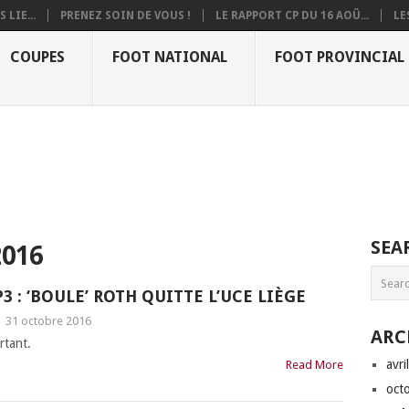
 LIE...
PRENEZ SOIN DE VOUS !
LE RAPPORT CP DU 16 AOÛ...
LE
COUPES
FOOT NATIONAL
FOOT PROVINCIAL
SEA
016
P3 : ‘BOULE’ ROTH QUITTE L’UCE LIÈGE
|
31 octobre 2016
ARC
ortant.
avri
Read More
oct