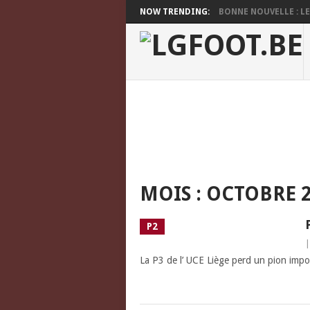
NOW TRENDING:
BONNE NOUVELLE : LES
MOIS :
OCTOBRE 2
P2
La P3 de l’ UCE Liège perd un pion imp