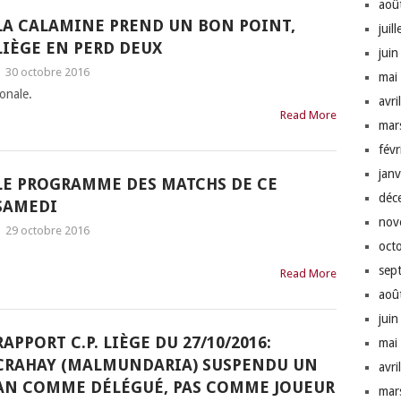
aoû
LA CALAMINE PREND UN BON POINT,
juil
LIÈGE EN PERD DEUX
jui
|
30 octobre 2016
mai
onale.
avri
Read More
mar
fév
jan
LE PROGRAMME DES MATCHS DE CE
déc
SAMEDI
nov
|
29 octobre 2016
oct
sep
Read More
aoû
jui
RAPPORT C.P. LIÈGE DU 27/10/2016:
mai
CRAHAY (MALMUNDARIA) SUSPENDU UN
avri
AN COMME DÉLÉGUÉ, PAS COMME JOUEUR
mar