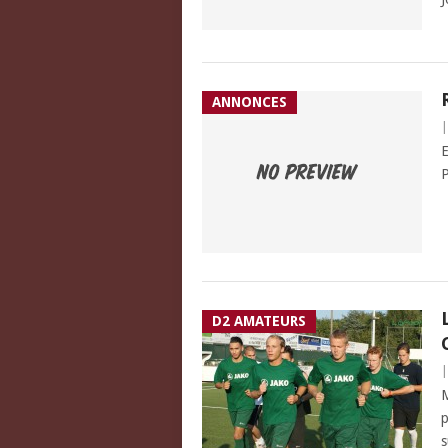
ANNONCES
E
P
D2 AMATEURS
M
p
s