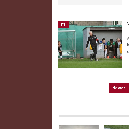
P1
A
b
c
PAGINATION
Newer
DES
PUBLICATIONS