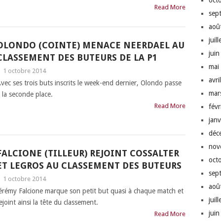
oct
Read More
sep
aoû
juil
OLONDO (COINTE) MENACE NEERDAEL AU
jui
CLASSEMENT DES BUTEURS DE LA P1
mai
|
1 octobre 2014
avri
vec ses trois buts inscrits le week-end dernier, Olondo passe
mar
 la seconde place.
Read More
fév
jan
déc
nov
FALCIONE (TILLEUR) REJOINT COSSALTER
oct
ET LEGROS AU CLASSEMENT DES BUTEURS
sep
|
1 octobre 2014
aoû
érémy Falcione marque son petit but quasi à chaque match et
juil
ejoint ainsi la tête du classement.
jui
Read More