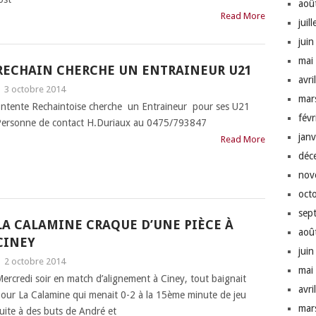
aoû
Read More
juil
jui
mai
RECHAIN CHERCHE UN ENTRAINEUR U21
avri
|
3 octobre 2014
mar
ntente Rechaintoise cherche un Entraineur pour ses U21
fév
ersonne de contact H.Duriaux au 0475/793847
jan
Read More
déc
nov
oct
sep
LA CALAMINE CRAQUE D’UNE PIÈCE À
aoû
CINEY
jui
|
2 octobre 2014
mai
ercredi soir en match d’alignement à Ciney, tout baignait
avri
our La Calamine qui menait 0-2 à la 15ème minute de jeu
mar
uite à des buts de André et