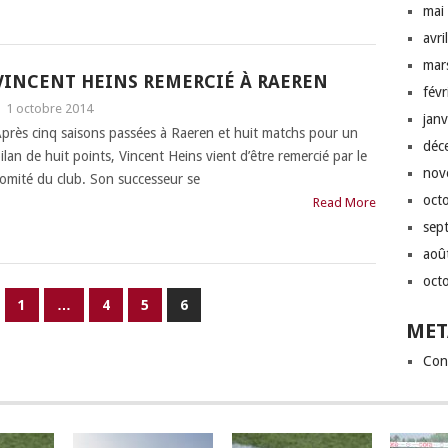
mai
avri
mar
VINCENT HEINS REMERCIÉ À RAEREN
fév
|
1 octobre 2014
jan
près cinq saisons passées à Raeren et huit matchs pour un
déc
ilan de huit points, Vincent Heins vient d’être remercié par le
nov
omité du club. Son successeur se
oct
Read More
sep
aoû
oct
1
…
4
5
6
MET
Con