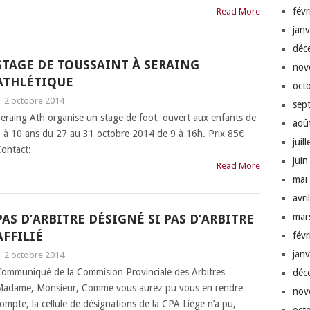
fév
Read More
jan
déc
STAGE DE TOUSSAINT À SERAING
nov
ATHLÉTIQUE
oct
|
2 octobre 2014
sep
eraing Ath organise un stage de foot, ouvert aux enfants de
aoû
 à 10 ans du 27 au 31 octobre 2014 de 9 à 16h. Prix 85€
juil
ontact:
jui
Read More
mai
avri
mar
PAS D’ARBITRE DÉSIGNÉ SI PAS D’ARBITRE
AFFILIÉ
fév
jan
|
2 octobre 2014
ommuniqué de la Commision Provinciale des Arbitres
déc
adame, Monsieur, Comme vous aurez pu vous en rendre
nov
ompte, la cellule de désignations de la CPA Liège n’a pu,