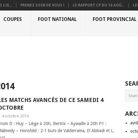
 LIE...
PRENEZ SOIN DE VOUS !
LE RAPPORT CP DU 16 AOÛ...
LE
COUPES
FOOT NATIONAL
FOOT PROVINCIAL
SEA
014
LES MATCHS AVANCÉS DE CE SAMEDI 4
OCTOBRE
ARC
|
4 octobre 2014
avri
rom D : Huy – Liège à 20h, Bertrix – Aywaille à 20h P1 :
almedy – Honsfeld : 2-1 buts de Valderrama, El Abbadi et L.
oct
ost