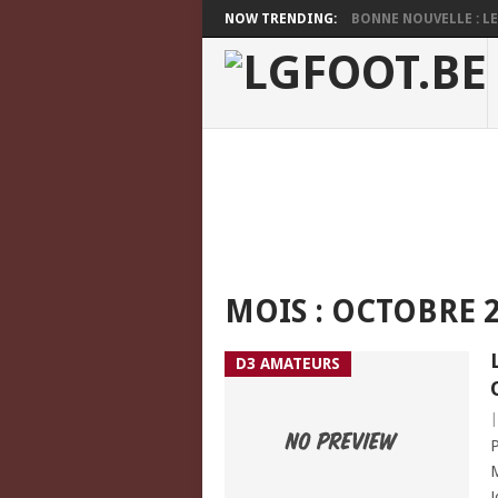
NOW TRENDING:
BONNE NOUVELLE : LES
MOIS :
OCTOBRE 2
D3 AMATEURS
P
M
J