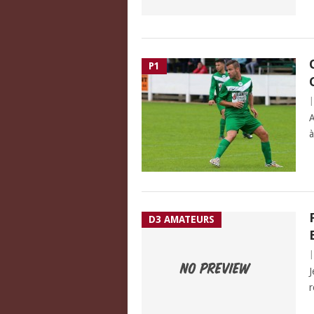
P1
A
à
D3 AMATEURS
J
r