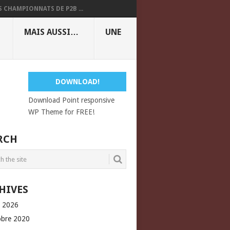
S CHAMPIONNATS DE P2B ...
MAIS AUSSI…
UNE
DOWNLOAD!
Download Point responsive
WP Theme for FREE!
RCH
HIVES
l 2026
obre 2020