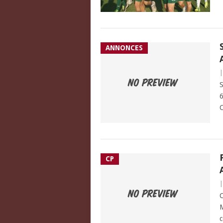
ANNONCES
S
6
C
CP
C
M
c