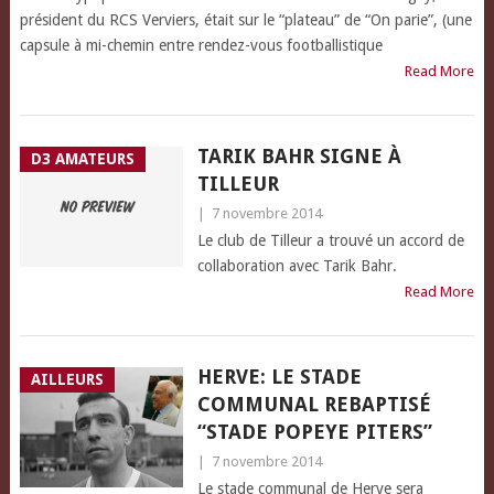
président du RCS Verviers, était sur le “plateau” de “On parie”, (une
capsule à mi-chemin entre rendez-vous footballistique
Read More
TARIK BAHR SIGNE À
D3 AMATEURS
TILLEUR
|
7 novembre 2014
Le club de Tilleur a trouvé un accord de
collaboration avec Tarik Bahr.
Read More
HERVE: LE STADE
AILLEURS
COMMUNAL REBAPTISÉ
“STADE POPEYE PITERS”
|
7 novembre 2014
Le stade communal de Herve sera