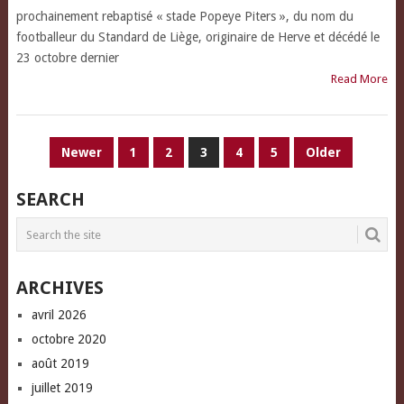
prochainement rebaptisé « stade Popeye Piters », du nom du
footballeur du Standard de Liège, originaire de Herve et décédé le
23 octobre dernier
Read More
PAGINATION
Newer
1
2
3
4
5
Older
DES
SEARCH
PUBLICATIONS
ARCHIVES
avril 2026
octobre 2020
août 2019
juillet 2019