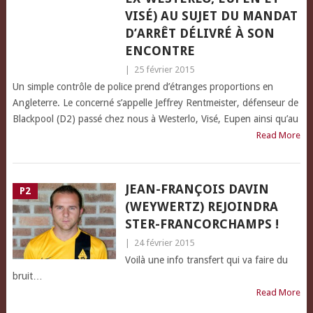
VISÉ) AU SUJET DU MANDAT
D’ARRÊT DÉLIVRÉ À SON
ENCONTRE
|
25 février 2015
Un simple contrôle de police prend d’étranges proportions en
Angleterre. Le concerné s’appelle Jeffrey Rentmeister, défenseur de
Blackpool (D2) passé chez nous à Westerlo, Visé, Eupen ainsi qu’au
Read More
JEAN-FRANÇOIS DAVIN
P2
(WEYWERTZ) REJOINDRA
STER-FRANCORCHAMPS !
|
24 février 2015
Voilà une info transfert qui va faire du
bruit…
Read More