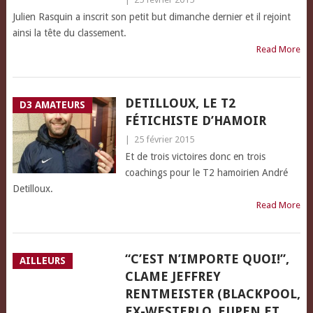
Julien Rasquin a inscrit son petit but dimanche dernier et il rejoint
ainsi la tête du classement.
Read More
DETILLOUX, LE T2
D3 AMATEURS
FÉTICHISTE D’HAMOIR
|
25 février 2015
Et de trois victoires donc en trois
coachings pour le T2 hamoirien André
Detilloux.
Read More
“C’EST N’IMPORTE QUOI!”,
AILLEURS
CLAME JEFFREY
RENTMEISTER (BLACKPOOL,
EX-WESTERLO, EUPEN ET