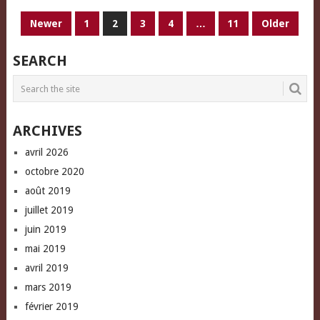
PAGINATION
Newer
1
2
3
4
…
11
Older
DES
SEARCH
PUBLICATIONS
ARCHIVES
avril 2026
octobre 2020
août 2019
juillet 2019
juin 2019
mai 2019
avril 2019
mars 2019
février 2019