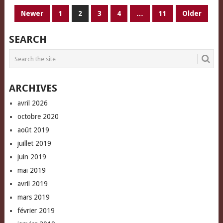
PAGINATION
Newer
1
2
3
4
…
11
Older
DES
SEARCH
PUBLICATIONS
ARCHIVES
avril 2026
octobre 2020
août 2019
juillet 2019
juin 2019
mai 2019
avril 2019
mars 2019
février 2019