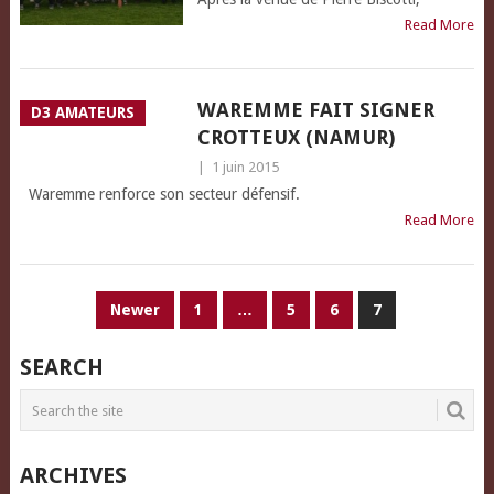
Read More
WAREMME FAIT SIGNER
D3 AMATEURS
CROTTEUX (NAMUR)
|
1 juin 2015
Waremme renforce son secteur défensif.
Read More
PAGINATION
Newer
1
…
5
6
7
DES
SEARCH
PUBLICATIONS
ARCHIVES