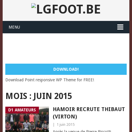
MENU
DOWNLOAD!
Download Point responsive WP Theme for FREE!
MOIS :
JUIN 2015
HAMOIR RECRUTE THIBAUT
D1 AMATEURS
(VIRTON)
|
1 juin 2015
Après la venue de Pierre Biscotti,