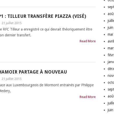
oct
sep
aoû
P1 : TILLEUR TRANSFÈRE PIAZZA (VISÉ)
juil
|
21 juillet 2015
jui
e RFC Tilleur a enregistré ce qui devrait théoriquement être
mai
on dernier transfert.
Read More
avri
mar
fév
jan
déc
HAMOIR PARTAGE À NOUVEAU
nov
|
21 juillet 2015
oct
ace aux Luxembourgeois de Mormont entrainés par Philippe
sep
edery,
aoû
Read More
juil
jui