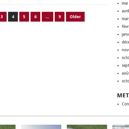
mai
avri
3
4
5
6
…
9
Older
mar
fév
jan
déc
nov
oct
sep
aoû
oct
MET
Con