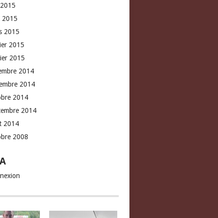
 2015
l 2015
s 2015
rier 2015
vier 2015
embre 2014
embre 2014
obre 2014
tembre 2014
t 2014
obre 2008
A
nexion