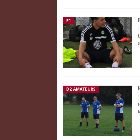
P1
L
s
D2 AMATEURS
F
M