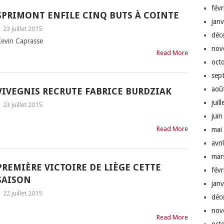
fév
SPRIMONT ENFILE CINQ BUTS À COINTE
jan
|
23 juillet 2015
déc
 Kevin Caprasse
nov
Read More
oct
sep
aoû
VIVEGNIS RECRUTE FABRICE BURDZIAK
juil
|
23 juillet 2015
jui
Read More
mai
avri
mar
PREMIÈRE VICTOIRE DE LIÈGE CETTE
fév
SAISON
jan
|
22 juillet 2015
déc
nov
Read More