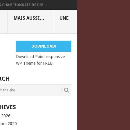
S CHAMPIONNATS DE P2B ...
MAIS AUSSI…
UNE
DOWNLOAD!
Download Point responsive
WP Theme for FREE!
RCH
HIVES
l 2026
obre 2020