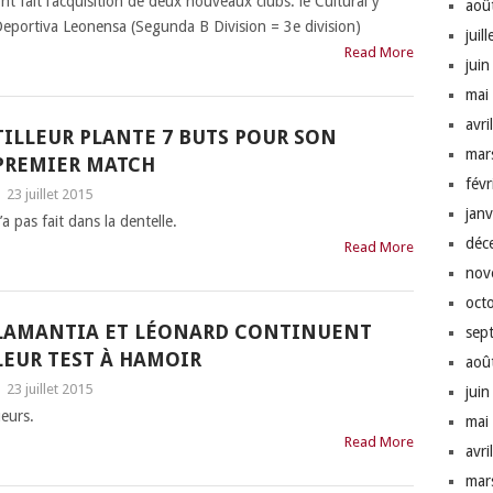
nt fait l’acquisition de deux nouveaux clubs: le Cultural y
aoû
eportiva Leonensa (Segunda B Division = 3e division)
juil
Read More
jui
mai
avri
TILLEUR PLANTE 7 BUTS POUR SON
mar
PREMIER MATCH
fév
|
23 juillet 2015
jan
a pas fait dans la dentelle.
déc
Read More
nov
oct
LAMANTIA ET LÉONARD CONTINUENT
sep
LEUR TEST À HAMOIR
aoû
|
23 juillet 2015
jui
ueurs.
mai
Read More
avri
mar