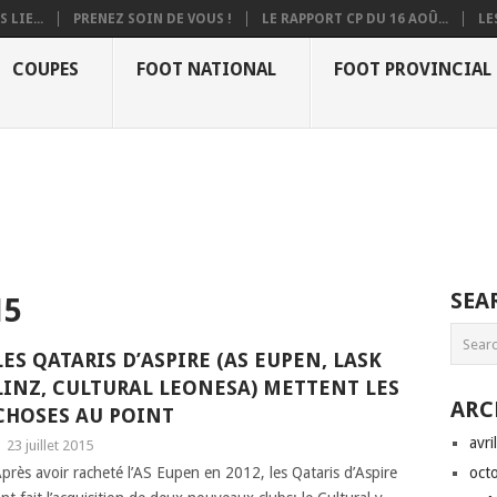
 LIE...
PRENEZ SOIN DE VOUS !
LE RAPPORT CP DU 16 AOÛ...
LE
COUPES
FOOT NATIONAL
FOOT PROVINCIAL
SEA
15
LES QATARIS D’ASPIRE (AS EUPEN, LASK
LINZ, CULTURAL LEONESA) METTENT LES
ARC
CHOSES AU POINT
avri
|
23 juillet 2015
près avoir racheté l’AS Eupen en 2012, les Qataris d’Aspire
oct