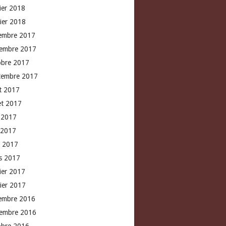
rier 2018
vier 2018
embre 2017
embre 2017
obre 2017
tembre 2017
t 2017
let 2017
n 2017
 2017
l 2017
s 2017
rier 2017
vier 2017
embre 2016
embre 2016