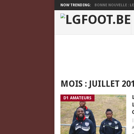
NOW TRENDING:
BONNE NOUVELLE : LES
MOIS :
JUILLET 20
D1 AMATEURS
A