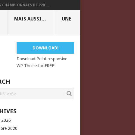
S CHAMPIONNATS DE P2B ...
MAIS AUSSI…
UNE
DOWNLOAD!
Download Point responsive
WP Theme for FREE!
RCH
HIVES
l 2026
obre 2020