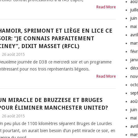
aoû
Read More
juil
jui
mai
HAMOIR, SPRIMONT ET LIÈGE EN LICE CE
avri
SOIR: “JE CONNAIS PARFAITEMENT
mar
CINEY”, DIXIT MASSET (RFCL)
fév
|
26 août 2015
jan
euxième journée de D3B ce mercredi soir et un programme
déc
ntéressant pour nos trois représentants liégeois.
Read More
nov
oct
sep
UN MIRACLE DE BRUZZESE ET BRUGES
aoû
POUR ÉLIMINER MANCHESTER UNITED?
jui
|
26 août 2015
mai
n peu plus de 1100 kilomètres séparent Bruges de Lourdes
avri
t pourtant, on aurait bien besoin d’un petit miracle ce soir, en
mar
enise du nord.