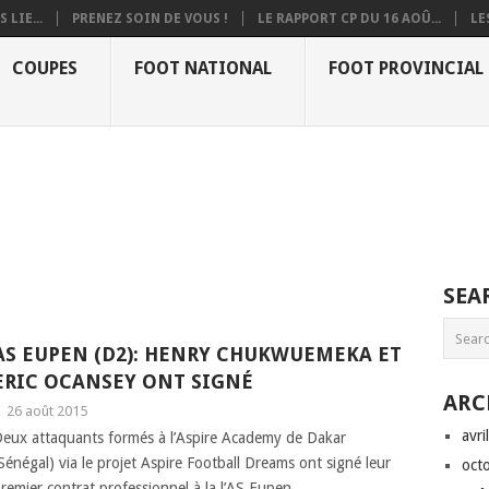
 LIE...
PRENEZ SOIN DE VOUS !
LE RAPPORT CP DU 16 AOÛ...
LE
COUPES
FOOT NATIONAL
FOOT PROVINCIAL
SEA
AS EUPEN (D2): HENRY CHUKWUEMEKA ET
ERIC OCANSEY ONT SIGNÉ
ARC
|
26 août 2015
avri
eux attaquants formés à l’Aspire Academy de Dakar
Sénégal) via le projet Aspire Football Dreams ont signé leur
oct
remier contrat professionnel à la l’AS Eupen,