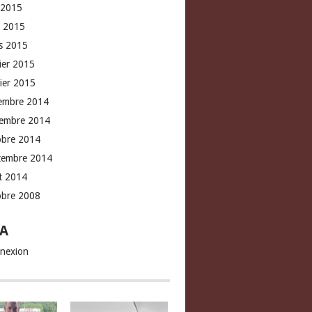
 2015
l 2015
s 2015
rier 2015
vier 2015
embre 2014
embre 2014
obre 2014
tembre 2014
t 2014
obre 2008
A
nexion