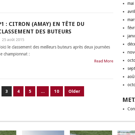
mai
avri
mar
P1 : CITRON (AMAY) EN TÊTE DU
fév
CLASSEMENT DES BUTEURS
jan
|
25 août 2015
déc
oici le classement des meilleurs buteurs après deux journées
nov
e championnat :
oct
Read More
sep
aoû
oct
3
4
5
…
10
Older
MET
Con