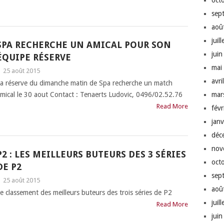
oct
sep
aoû
juil
SPA RECHERCHE UN AMICAL POUR SON
jui
ÉQUIPE RÉSERVE
mai
|
25 août 2015
avri
a réserve du dimanche matin de Spa recherche un match
mical le 30 aout Contact : Tenaerts Ludovic, 0496/02.52.76
mar
Read More
fév
jan
déc
nov
P2 : LES MEILLEURS BUTEURS DES 3 SÉRIES
oct
DE P2
sep
|
25 août 2015
aoû
e classement des meilleurs buteurs des trois séries de P2
juil
Read More
jui