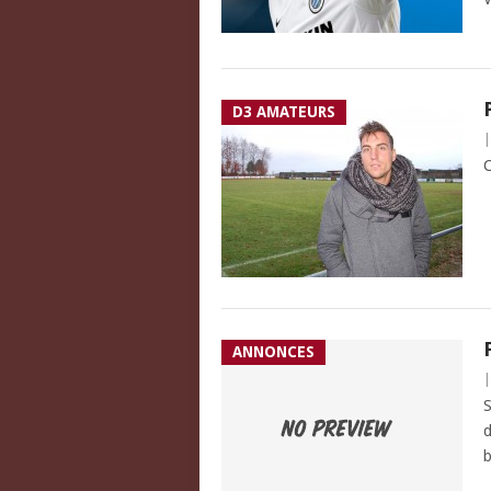
D3 AMATEURS
C
ANNONCES
S
d
b