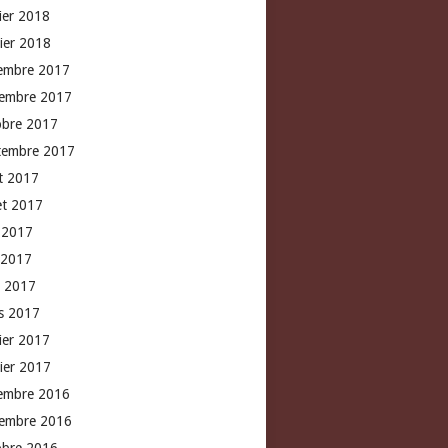
rier 2018
vier 2018
embre 2017
embre 2017
obre 2017
tembre 2017
t 2017
let 2017
n 2017
 2017
l 2017
s 2017
rier 2017
vier 2017
embre 2016
embre 2016