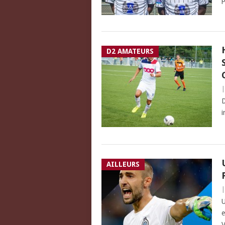
D2 AMATEURS
D
i
AILLEURS
U
e
V