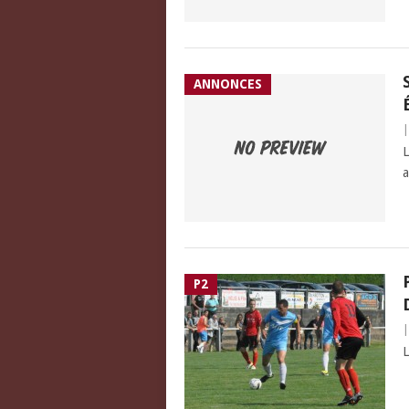
ANNONCES
L
a
P2
L