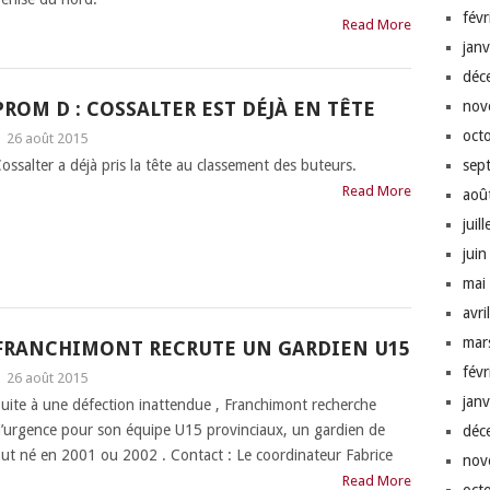
fév
Read More
jan
déc
PROM D : COSSALTER EST DÉJÀ EN TÊTE
nov
oct
|
26 août 2015
ossalter a déjà pris la tête au classement des buteurs.
sep
Read More
aoû
juil
jui
mai
avri
mar
FRANCHIMONT RECRUTE UN GARDIEN U15
fév
|
26 août 2015
jan
uite à une défection inattendue , Franchimont recherche
’urgence pour son équipe U15 provinciaux, un gardien de
déc
ut né en 2001 ou 2002 . Contact : Le coordinateur Fabrice
nov
Read More