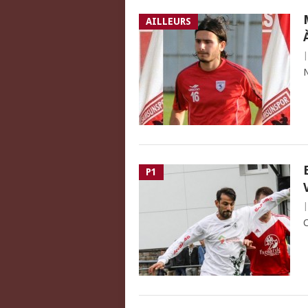
AILLEURS
N
P1
C