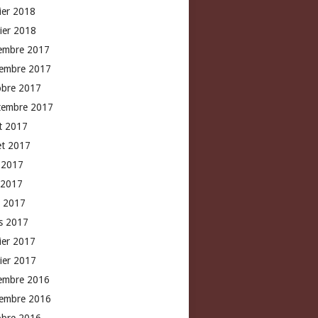
rier 2018
vier 2018
embre 2017
embre 2017
obre 2017
tembre 2017
t 2017
let 2017
n 2017
 2017
l 2017
s 2017
rier 2017
vier 2017
embre 2016
embre 2016