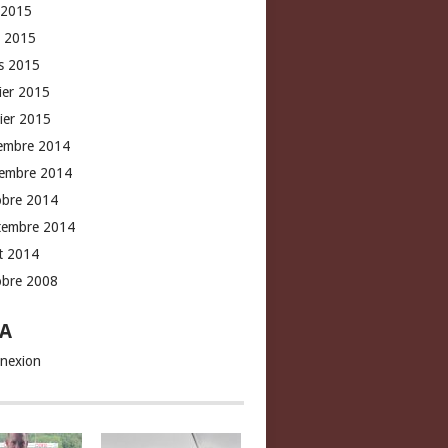
 2015
l 2015
s 2015
rier 2015
vier 2015
embre 2014
embre 2014
obre 2014
tembre 2014
t 2014
obre 2008
A
nexion