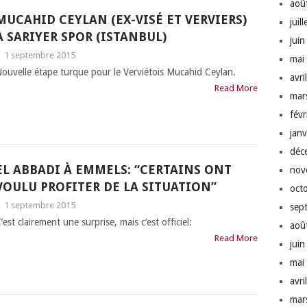
aoû
MUCAHID CEYLAN (EX-VISÉ ET VERVIERS)
juil
À SARIYER SPOR (ISTANBUL)
jui
|
1 septembre 2015
mai
ouvelle étape turque pour le Verviétois Mucahid Ceylan.
avri
Read More
mar
fév
jan
déc
EL ABBADI À EMMELS: “CERTAINS ONT
nov
VOULU PROFITER DE LA SITUATION”
oct
|
1 septembre 2015
sep
’est clairement une surprise, mais c’est officiel:
aoû
Read More
jui
mai
avri
mar