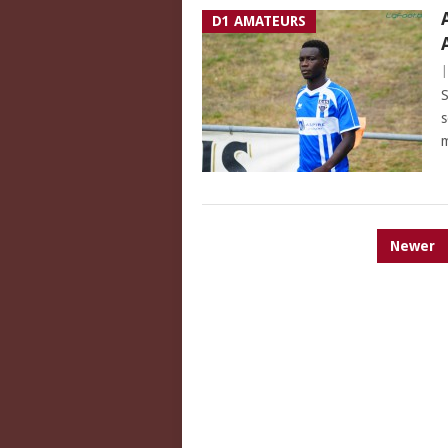
D1 AMATEURS
S
s
m
PAGINATION
Newer
DES
PUBLICATIONS