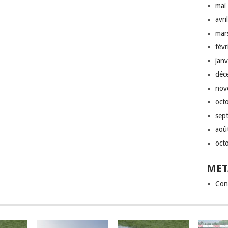
mai
avri
mar
fév
jan
déc
nov
oct
sep
aoû
oct
MET
Con