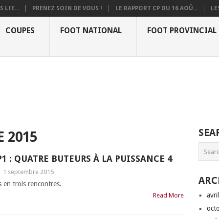
 LIE...
PRENEZ SOIN DE VOUS !
LE RAPPORT CP DU 16 AOÛ...
LE
COUPES
FOOT NATIONAL
FOOT PROVINCIAL
SEA
 2015
P1 : QUATRE BUTEURS À LA PUISSANCE 4
|
1 septembre 2015
ARC
s en trois rencontres.
avri
Read More
oct