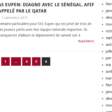
AS EUPEN: DIAGNE AVEC LE SÉNÉGAL, AFIF
fév
APPELÉ PAR LE QATAR
jan
déc
|
1 septembre 2015
emaine particulière pour l’AS Eupen qui est privé de trois de
nov
es joueurs partis avec leur équipe nationale respective. Ils
oct
anqueront d’ailleurs le déplacement de samedi soir à
sep
Read More
aoû
juil
jui
1
…
4
5
6
mai
avri
mar
fév
jan
déc
nov