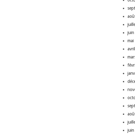
oct
sep
aoû
juil
jui
mai
avri
mar
fév
jan
déc
nov
oct
sep
aoû
juil
jui