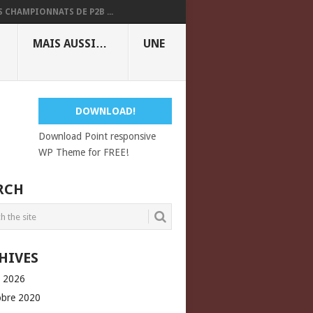
S CHAMPIONNATS DE P2B ...
MAIS AUSSI…
UNE
DOWNLOAD!
Download Point responsive
WP Theme for FREE!
RCH
HIVES
l 2026
obre 2020