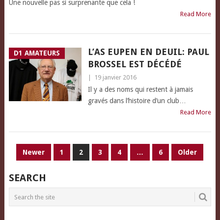
Une nouvelle pas si surprenante que cela !
Read More
L’AS EUPEN EN DEUIL: PAUL
D1 AMATEURS
BROSSEL EST DÉCÉDÉ
|
19 janvier 2016
Il y a des noms qui restent à jamais
gravés dans l’histoire d’un club…
Read More
PAGINATION
Newer
1
2
3
4
…
6
Older
DES
SEARCH
PUBLICATIONS