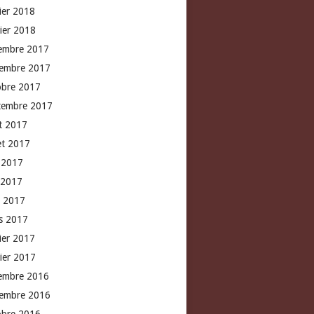
rier 2018
vier 2018
embre 2017
embre 2017
obre 2017
tembre 2017
t 2017
let 2017
n 2017
 2017
l 2017
s 2017
rier 2017
vier 2017
embre 2016
embre 2016