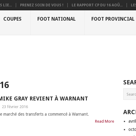
 LIE...
PRENEZ SOIN DE VOUS !
LE RAPPORT CP DU 16 AOÛ...
LE
COUPES
FOOT NATIONAL
FOOT PROVINCIAL
SEA
16
MIKE GRAY REVIENT À WARNANT
|
23 février 2016
ARC
e marché des transferts a commencé à Warnant.
avri
Read More
oct