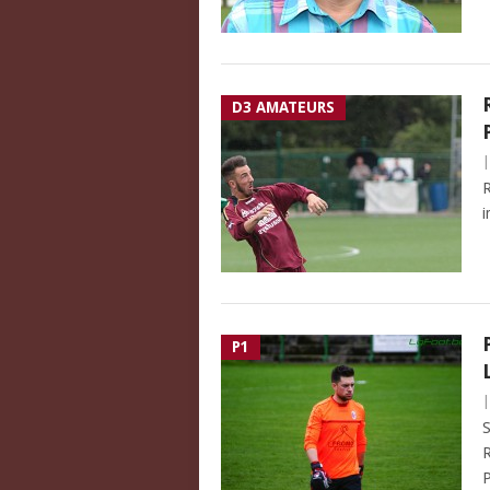
D3 AMATEURS
R
i
P1
S
R
P