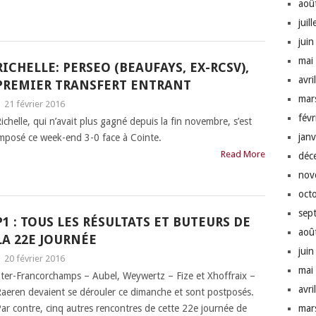
aoû
juil
jui
mai
RICHELLE: PERSEO (BEAUFAYS, EX-RCSV),
avri
PREMIER TRANSFERT ENTRANT
mar
|
21 février 2016
fév
ichelle, qui n’avait plus gagné depuis la fin novembre, s’est
jan
mposé ce week-end 3-0 face à Cointe.
Read More
déc
nov
oct
sep
P1 : TOUS LES RÉSULTATS ET BUTEURS DE
aoû
LA 22E JOURNÉE
jui
|
20 février 2016
mai
ter-Francorchamps – Aubel, Weywertz – Fize et Xhoffraix –
avri
aeren devaient se dérouler ce dimanche et sont postposés.
ar contre, cinq autres rencontres de cette 22e journée de
mar