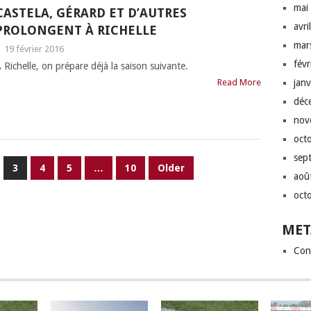
mai
CASTELA, GÉRARD ET D’AUTRES
avri
PROLONGENT À RICHELLE
mar
|
19 février 2016
fév
 Richelle, on prépare déjà la saison suivante.
Read More
jan
déc
nov
oct
sep
3
4
5
…
10
Older
aoû
oct
MET
Con