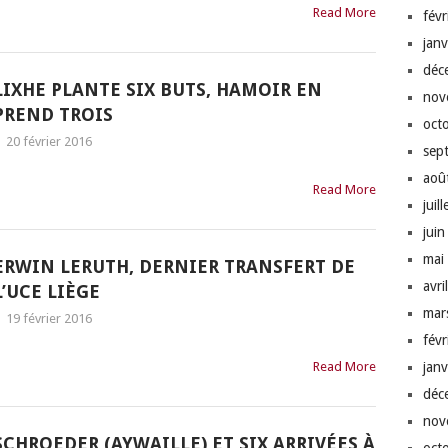
Read More
fév
jan
déc
LIXHE PLANTE SIX BUTS, HAMOIR EN
nov
PREND TROIS
oct
|
20 février 2016
sep
aoû
Read More
juil
jui
mai
ERWIN LERUTH, DERNIER TRANSFERT DE
avri
L’UCE LIÈGE
mar
|
19 février 2016
fév
Read More
jan
déc
nov
SCHROEDER (AYWAILLE) ET SIX ARRIVÉES À