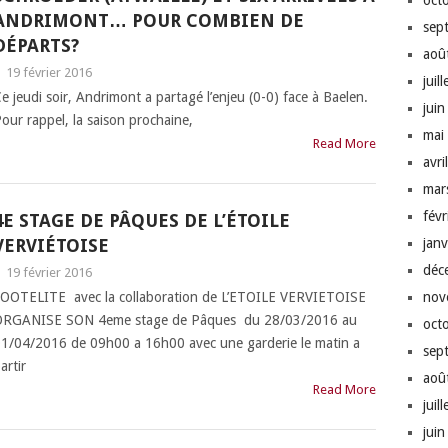
oct
ANDRIMONT… POUR COMBIEN DE
sep
DÉPARTS?
aoû
|
19 février 2016
juil
e jeudi soir, Andrimont a partagé l’enjeu (0-0) face à Baelen.
jui
our rappel, la saison prochaine,
mai
Read More
avri
mar
fév
4E STAGE DE PÂQUES DE L’ÉTOILE
VERVIÉTOISE
jan
déc
|
19 février 2016
OOTELITE avec la collaboration de L’ETOILE VERVIETOISE
nov
RGANISE SON 4eme stage de Pâques du 28/03/2016 au
oct
1/04/2016 de 09h00 a 16h00 avec une garderie le matin a
sep
artir
aoû
Read More
juil
jui