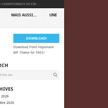
S CHAMPIONNATS DE P2B ...
MAIS AUSSI…
UNE
DOWNLOAD!
Download Point responsive
WP Theme for FREE!
RCH
HIVES
l 2026
obre 2020