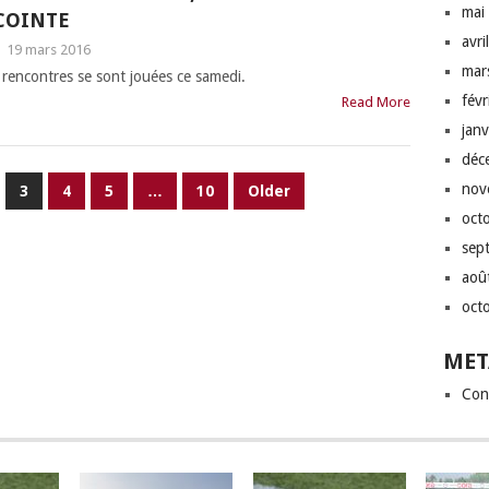
mai
COINTE
avri
|
19 mars 2016
mar
rencontres se sont jouées ce samedi.
fév
Read More
jan
déc
nov
3
4
5
…
10
Older
oct
sep
aoû
oct
MET
Con