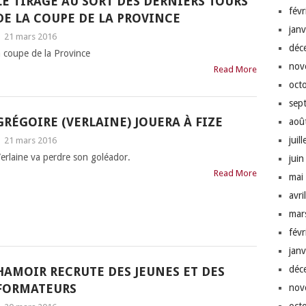
LE TIRAGE AU SORT DES DERNIERS TOURS
fév
DE LA COUPE DE LA PROVINCE
jan
|
21 mars 2016
déc
a coupe de la Province
nov
Read More
oct
sep
GRÉGOIRE (VERLAINE) JOUERA À FIZE
aoû
juil
|
21 mars 2016
erlaine va perdre son goléador.
jui
Read More
mai
avri
mar
fév
jan
déc
HAMOIR RECRUTE DES JEUNES ET DES
FORMATEURS
nov