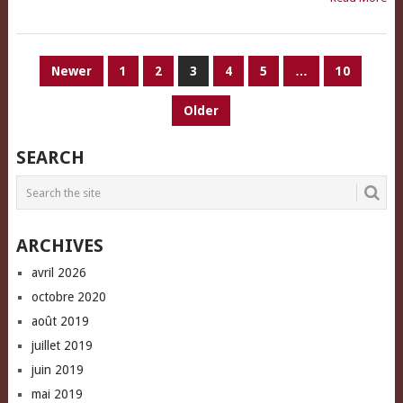
PAGINATION
Newer
1
2
3
4
5
…
10
DES
Older
PUBLICATIONS
SEARCH
ARCHIVES
avril 2026
octobre 2020
août 2019
juillet 2019
juin 2019
mai 2019