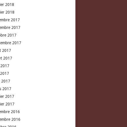
rier 2018
vier 2018
embre 2017
embre 2017
obre 2017
tembre 2017
t 2017
let 2017
n 2017
 2017
l 2017
s 2017
rier 2017
vier 2017
embre 2016
embre 2016