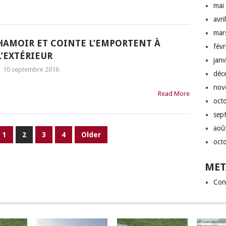
mai
avri
mar
HAMOIR ET COINTE L’EMPORTENT À
fév
L’EXTÉRIEUR
jan
|
10 septembre 2016
déc
nov
Read More
oct
sep
aoû
1
2
3
4
Older
oct
MET
Con