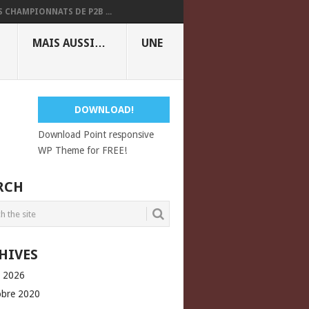
S CHAMPIONNATS DE P2B ...
MAIS AUSSI…
UNE
DOWNLOAD!
Download Point responsive
WP Theme for FREE!
RCH
HIVES
l 2026
obre 2020