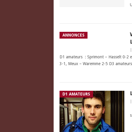
ANNONCES
D1 amateurs : Sprimont – Hasselt 0-2 et
3-1, Meux – Waremme 2-5 D3 amateurs
D1 AMATEURS
T
s