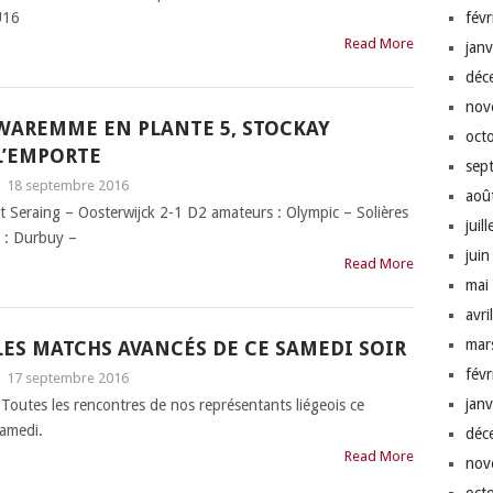
U16
fév
Read More
jan
déc
nov
WAREMME EN PLANTE 5, STOCKAY
oct
L’EMPORTE
sep
|
18 septembre 2016
aoû
 Seraing – Oosterwijck 2-1 D2 amateurs : Olympic – Solières
juil
 : Durbuy –
jui
Read More
mai
avri
mar
LES MATCHS AVANCÉS DE CE SAMEDI SOIR
fév
|
17 septembre 2016
jan
outes les rencontres de nos représentants liégeois ce
amedi.
déc
Read More
nov