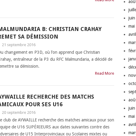
aoû
juil
jui
mai
MALMUNDARIA B: CHRISTIAN CRAHAY
avri
REMET SA DÉMISSION
mar
|
21 septembre 2016
fév
u changement en P3D, où l’on apprend que Christian
jan
rahay, entraîneur de la P3 du RFC Malmundaria, a décidé de
emettre sa démission.
déc
Read More
nov
oct
sep
AYWAILLE RECHERCHE DES MATCHS
aoû
AMICAUX POUR SES U16
jui
|
20 septembre 2016
mai
e club de AYWAILLE recherche des matches amicaux pour son
avri
quipe de U16 SUPÉRIEURS aux dates suivantes contre des
mar
dversaires de U15 Interprovinciaux ou Scolaires mixtes ou