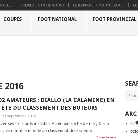
 LIE...
PRENEZ SOIN DE VOUS !
LE RAPPORT CP DU 16 AOÛ...
LE
COUPES
FOOT NATIONAL
FOOT PROVINCIAL
SEA
 2016
D2 AMATEURS : DIALLO (LA CALAMINE) EN
TÊTE DU CLASSEMENT DES BUTEURS
ARC
|
21 septembre 2016
avri
vec ses trois buts inscrits à Acren dimanche dernier, Diallo
evance tout le monde au classement des buteurs.
oct
Read More