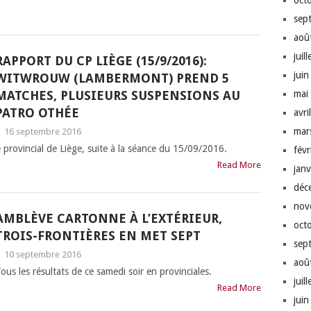
oct
sep
aoû
juil
RAPPORT DU CP LIÈGE (15/9/2016):
jui
WITWROUW (LAMBERMONT) PREND 5
MATCHES, PLUSIEURS SUSPENSIONS AU
mai
PATRO OTHÉE
avri
mar
|
16 septembre 2016
 provincial de Liège, suite à la séance du 15/09/2016.
fév
Read More
jan
déc
nov
AMBLÈVE CARTONNE À L’EXTÉRIEUR,
oct
TROIS-FRONTIÈRES EN MET SEPT
sep
|
10 septembre 2016
aoû
ous les résultats de ce samedi soir en provinciales.
juil
Read More
jui