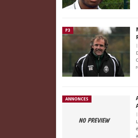
P3
D
C
r
ANNONCES
L
é
a