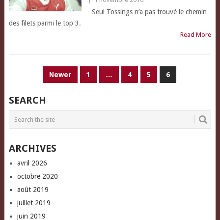
Seul Tossings n’a pas trouvé le chemin
des filets parmi le top 3.
Read More
PAGINATION
Newer
1
…
4
5
6
DES
SEARCH
PUBLICATIONS
ARCHIVES
avril 2026
octobre 2020
août 2019
juillet 2019
juin 2019