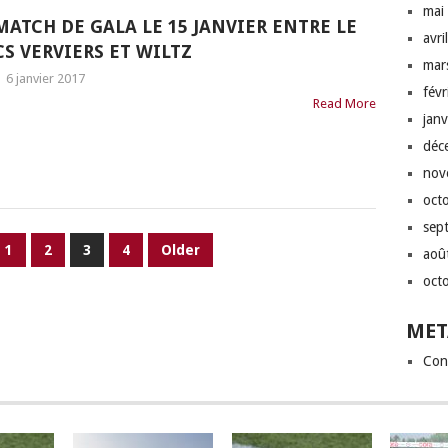
mai
MATCH DE GALA LE 15 JANVIER ENTRE LE
avri
CS VERVIERS ET WILTZ
mar
|
6 janvier 2017
fév
Read More
jan
déc
nov
oct
sep
1
2
3
4
Older
aoû
oct
MET
Con