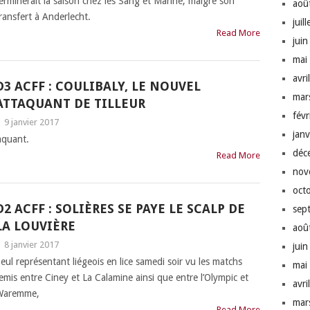
erminerait la saison chez les Sang et Marine, malgré son
aoû
ransfert à Anderlecht.
juil
Read More
jui
mai
avri
D3 ACFF : COULIBALY, LE NOUVEL
mar
ATTAQUANT DE TILLEUR
fév
|
9 janvier 2017
jan
taquant.
déc
Read More
nov
oct
D2 ACFF : SOLIÈRES SE PAYE LE SCALP DE
sep
LA LOUVIÈRE
aoû
|
8 janvier 2017
jui
eul représentant liégeois en lice samedi soir vu les matchs
mai
emis entre Ciney et La Calamine ainsi que entre l’Olympic et
avri
Waremme,
mar
Read More