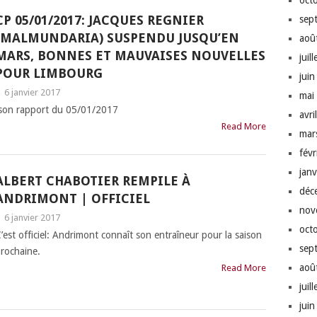
oct
CP 05/01/2017: JACQUES REGNIER
sep
(MALMUNDARIA) SUSPENDU JUSQU’EN
aoû
MARS, BONNES ET MAUVAISES NOUVELLES
juil
POUR LIMBOURG
jui
|
6 janvier 2017
mai
ns son rapport du 05/01/2017
avri
Read More
mar
fév
jan
ALBERT CHABOTIER REMPILE À
déc
ANDRIMONT | OFFICIEL
nov
|
6 janvier 2017
oct
’est officiel: Andrimont connaît son entraîneur pour la saison
sep
rochaine.
aoû
Read More
juil
jui