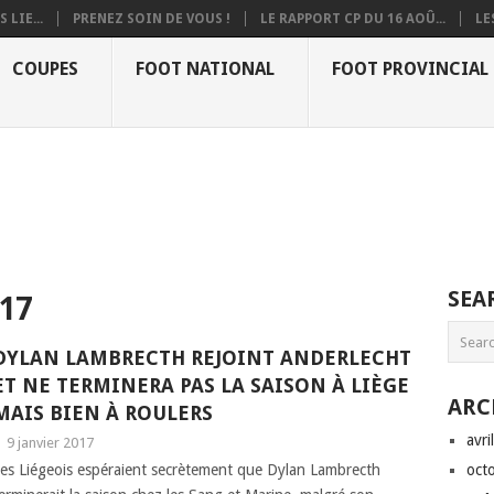
 LIE...
PRENEZ SOIN DE VOUS !
LE RAPPORT CP DU 16 AOÛ...
LE
COUPES
FOOT NATIONAL
FOOT PROVINCIAL
SEA
17
DYLAN LAMBRECTH REJOINT ANDERLECHT
ET NE TERMINERA PAS LA SAISON À LIÈGE
ARC
MAIS BIEN À ROULERS
avri
|
9 janvier 2017
es Liégeois espéraient secrètement que Dylan Lambrecth
oct