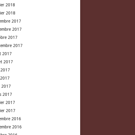
rier 2018
vier 2018
embre 2017
embre 2017
obre 2017
tembre 2017
t 2017
let 2017
n 2017
 2017
l 2017
s 2017
rier 2017
vier 2017
embre 2016
embre 2016