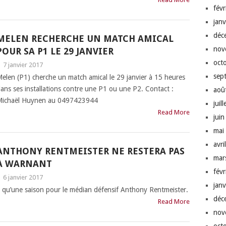
fév
jan
déc
MELEN RECHERCHE UN MATCH AMICAL
nov
POUR SA P1 LE 29 JANVIER
oct
|
7 janvier 2017
sep
elen (P1) cherche un match amical le 29 janvier à 15 heures
ans ses installations contre une P1 ou une P2. Contact :
aoû
ichaël Huynen au 0497423944
juil
Read More
jui
mai
avri
ANTHONY RENTMEISTER NE RESTERA PAS
mar
À WARNANT
fév
|
6 janvier 2017
jan
s qu’une saison pour le médian défensif Anthony Rentmeister.
déc
Read More
nov