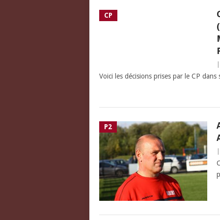
CP
Voici les décisions prises par le CP da
P2
C
p