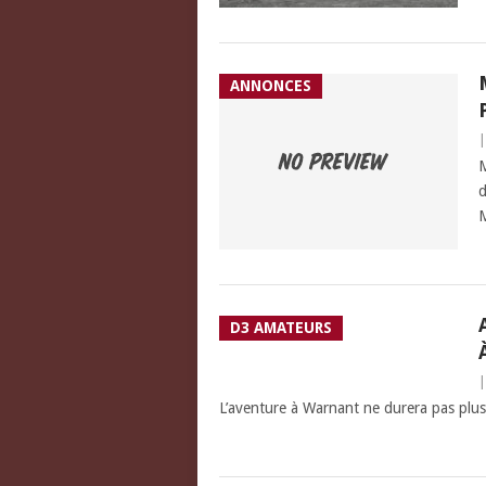
ANNONCES
M
d
M
D3 AMATEURS
L’aventure à Warnant ne durera pas plu