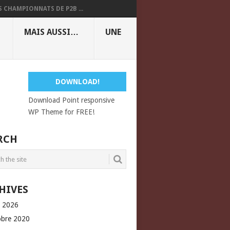
S CHAMPIONNATS DE P2B ...
MAIS AUSSI…
UNE
DOWNLOAD!
Download Point responsive
WP Theme for FREE!
RCH
HIVES
l 2026
obre 2020