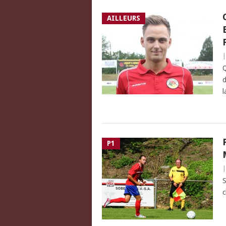
AILLEURS
Q
d
l
P1
S
c