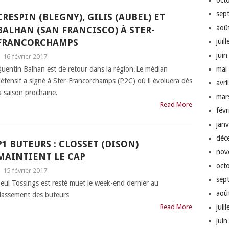
oct
sep
CRESPIN (BLEGNY), GILIS (AUBEL) ET
aoû
BALHAN (SAN FRANCISCO) À STER-
FRANCORCHAMPS
juil
jui
|
16 février 2017
uentin Balhan est de retour dans la région. Le médian
mai
éfensif a signé à Ster-Francorchamps (P2C) où il évoluera dès
avri
a saison prochaine.
mar
Read More
fév
jan
déc
P1 BUTEURS : CLOSSET (DISON)
nov
MAINTIENT LE CAP
oct
|
15 février 2017
sep
eul Tossings est resté muet le week-end dernier au
aoû
lassement des buteurs
Read More
juil
jui