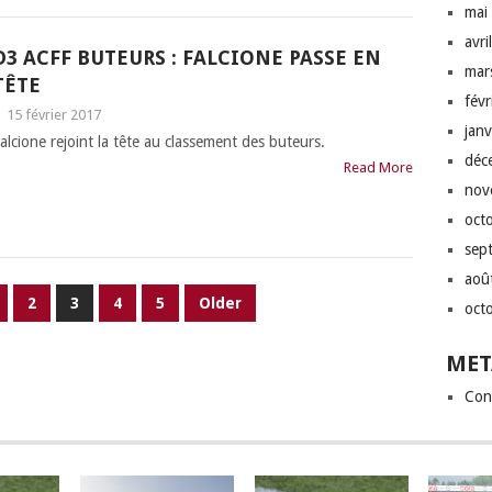
mai
avri
D3 ACFF BUTEURS : FALCIONE PASSE EN
mar
TÊTE
fév
|
15 février 2017
jan
alcione rejoint la tête au classement des buteurs.
déc
Read More
nov
oct
sep
aoû
2
3
4
5
Older
oct
MET
Con