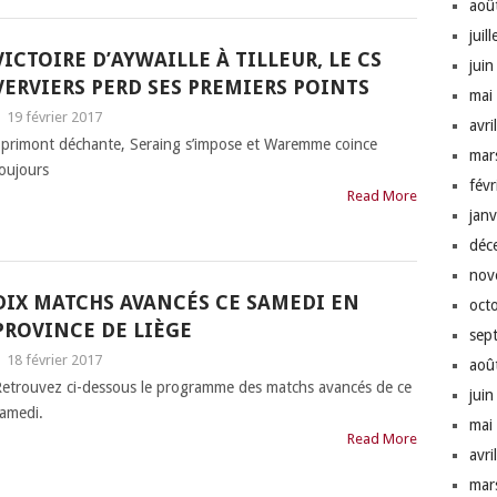
aoû
juil
VICTOIRE D’AYWAILLE À TILLEUR, LE CS
jui
VERVIERS PERD SES PREMIERS POINTS
mai
|
19 février 2017
avri
primont déchante, Seraing s’impose et Waremme coince
mar
oujours
fév
Read More
jan
déc
nov
DIX MATCHS AVANCÉS CE SAMEDI EN
oct
PROVINCE DE LIÈGE
sep
|
18 février 2017
aoû
etrouvez ci-dessous le programme des matchs avancés de ce
jui
amedi.
mai
Read More
avri
mar