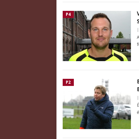
P4
A
f
P2
É
é