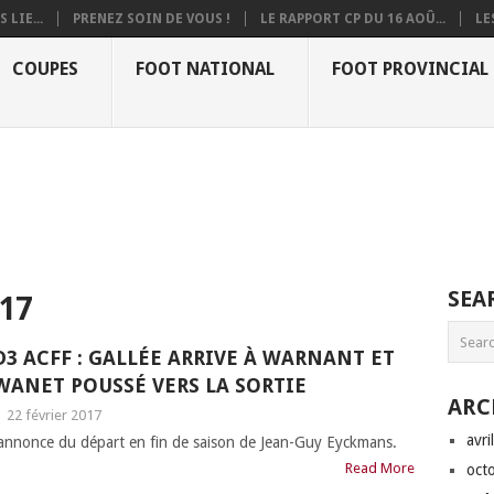
 LIE...
PRENEZ SOIN DE VOUS !
LE RAPPORT CP DU 16 AOÛ...
LE
COUPES
FOOT NATIONAL
FOOT PROVINCIAL
SEA
17
D3 ACFF : GALLÉE ARRIVE À WARNANT ET
WANET POUSSÉ VERS LA SORTIE
ARC
|
22 février 2017
avri
’annonce du départ en fin de saison de Jean-Guy Eyckmans.
Read More
oct