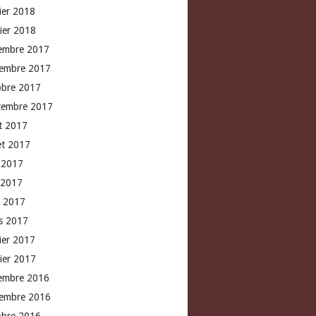
rier 2018
vier 2018
embre 2017
embre 2017
obre 2017
tembre 2017
t 2017
let 2017
n 2017
 2017
l 2017
s 2017
rier 2017
vier 2017
embre 2016
embre 2016