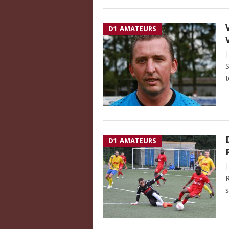
D1 AMATEURS
S
t
D1 AMATEURS
R
s