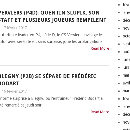
fév
VERVIERS (P4D): QUENTIN SLUPIK, SON
jan
STAFF ET PLUSIEURS JOUEURS REMPILENT
déc
|
17 février 2017
nov
utoritaire leader en P4, série D, le CS Verviers envisage le
oct
utur avec sérénité et, sans surprise, joue les prolongations.
sep
Read More
aoû
juil
jui
mai
BLEGNY (P2B) SE SÉPARE DE FRÉDÉRIC
BODART
avri
mar
|
16 février 2017
norme surprise à Blegny, où l’entraîneur Frédéric Bodart a
fév
té remercié ce jeudi soir.
jan
Read More
déc
nov