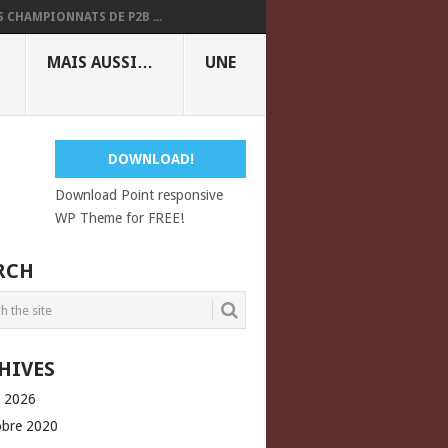
S CHAMPIONNATS DE P2B ...
MAIS AUSSI…
UNE
DOWNLOAD!
Download Point responsive
WP Theme for FREE!
RCH
HIVES
l 2026
obre 2020