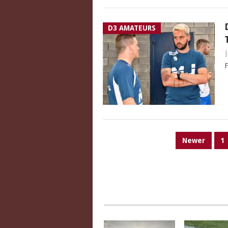
D3 AMATEURS
F
PAGINATION
Newer
1
DES
PUBLICATIONS