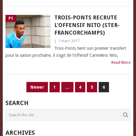
TROIS-PONTS RECRUTE
P1
L’OFFENSIF NITO (STER-
FRANCORCHAMPS)
|
1 mars 2017
Trois-Ponts tient son premier transfert
pour la saison prochaine, il s’agit de l’offensif Carmelino Nito,
Read More
PAGINATION
Newer
1
…
4
5
6
DES
SEARCH
PUBLICATIONS
ARCHIVES