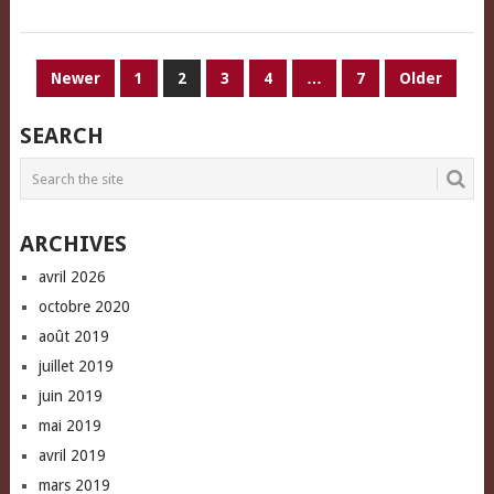
PAGINATION
Newer
1
2
3
4
…
7
Older
DES
SEARCH
PUBLICATIONS
ARCHIVES
avril 2026
octobre 2020
août 2019
juillet 2019
juin 2019
mai 2019
avril 2019
mars 2019