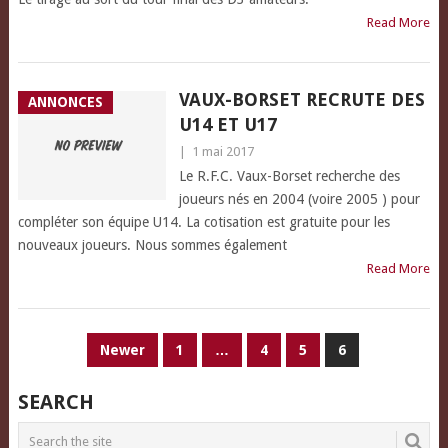
Read More
VAUX-BORSET RECRUTE DES
ANNONCES
U14 ET U17
|
1 mai 2017
Le R.F.C. Vaux-Borset recherche des
joueurs nés en 2004 (voire 2005 ) pour
compléter son équipe U14. La cotisation est gratuite pour les
nouveaux joueurs. Nous sommes également
Read More
PAGINATION
Newer
1
…
4
5
6
DES
SEARCH
PUBLICATIONS