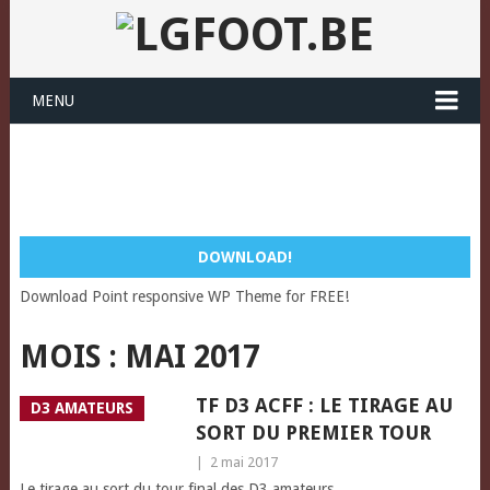
MENU
DOWNLOAD!
Download Point responsive WP Theme for FREE!
MOIS :
MAI 2017
TF D3 ACFF : LE TIRAGE AU
D3 AMATEURS
SORT DU PREMIER TOUR
|
2 mai 2017
Le tirage au sort du tour final des D3 amateurs.