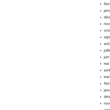
fév
jan
déc
nov
oct
sep
aoû
juil
jui
mai
avri
mar
fév
jan
déc
nov