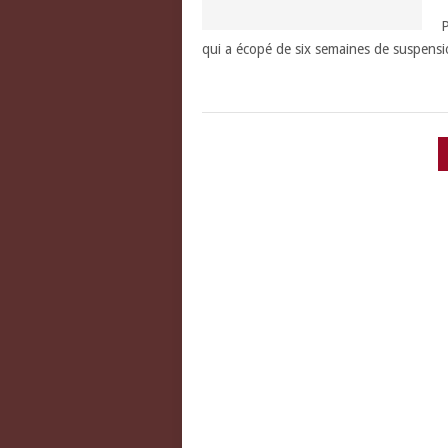
R
P
qui a écopé de six semaines de suspen
PAGINATION
DES
PUBLICATIONS