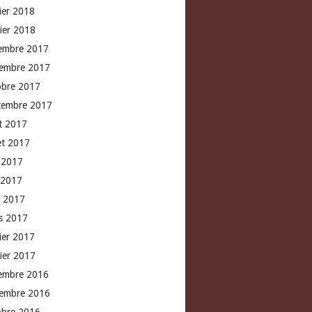
rier 2018
vier 2018
embre 2017
embre 2017
obre 2017
tembre 2017
t 2017
let 2017
n 2017
 2017
l 2017
s 2017
rier 2017
vier 2017
embre 2016
embre 2016