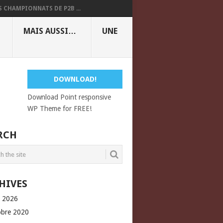
S CHAMPIONNATS DE P2B ...
MAIS AUSSI…
UNE
DOWNLOAD!
Download Point responsive
WP Theme for FREE!
RCH
HIVES
l 2026
obre 2020