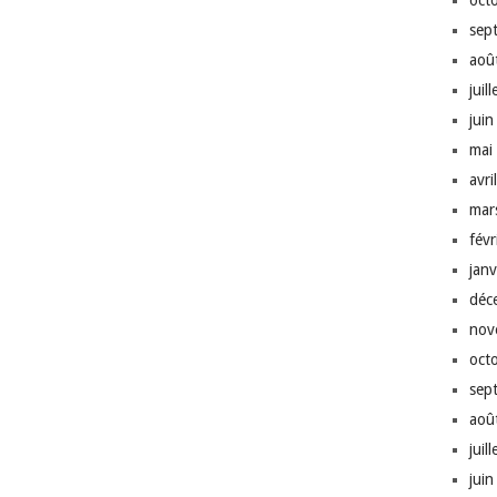
oct
sep
aoû
juil
jui
mai
avri
mar
fév
jan
déc
nov
oct
sep
aoû
juil
jui