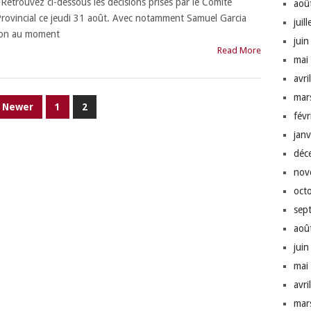
etrouvez ci-dessous les décisions prises par le Comité
aoû
rovincial ce jeudi 31 août. Avec notamment Samuel Garcia
juil
sion au moment
jui
Read More
mai
avri
mar
Newer
1
2
fév
jan
déc
nov
oct
sep
aoû
jui
mai
avri
mar