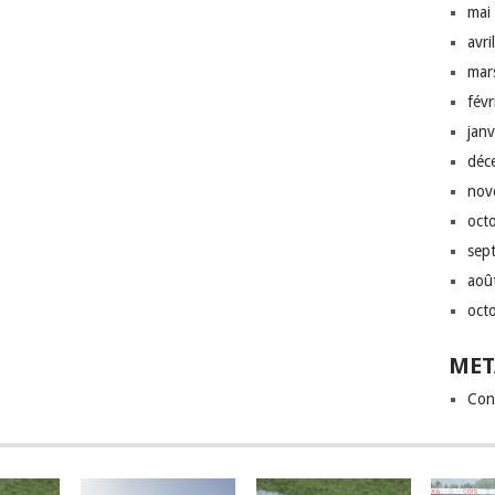
mai
avri
mar
fév
jan
déc
nov
oct
sep
aoû
oct
MET
Con