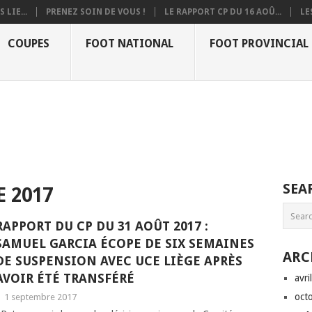
 LIE...
PRENEZ SOIN DE VOUS !
LE RAPPORT CP DU 16 AOÛ...
LE
COUPES
FOOT NATIONAL
FOOT PROVINCIAL
SEA
 2017
RAPPORT DU CP DU 31 AOÛT 2017 :
SAMUEL GARCIA ÉCOPE DE SIX SEMAINES
ARC
DE SUSPENSION AVEC UCE LIÈGE APRÈS
AVOIR ÉTÉ TRANSFÉRÉ
avri
oct
|
1 septembre 2017