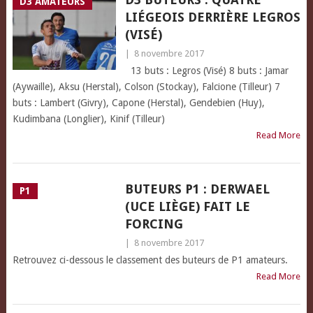
D3 AMATEURS
LIÉGEOIS DERRIÈRE LEGROS
(VISÉ)
|
8 novembre 2017
13 buts : Legros (Visé) 8 buts : Jamar
(Aywaille), Aksu (Herstal), Colson (Stockay), Falcione (Tilleur) 7
buts : Lambert (Givry), Capone (Herstal), Gendebien (Huy),
Kudimbana (Longlier), Kinif (Tilleur)
Read More
BUTEURS P1 : DERWAEL
P1
(UCE LIÈGE) FAIT LE
FORCING
|
8 novembre 2017
Retrouvez ci-dessous le classement des buteurs de P1 amateurs.
Read More