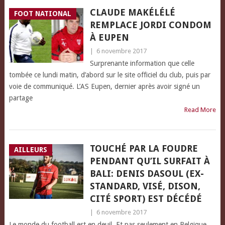
CLAUDE MAKÉLÉLÉ
FOOT NATIONAL
REMPLACE JORDI CONDOM
À EUPEN
|
6 novembre 2017
Surprenante information que celle
tombée ce lundi matin, d’abord sur le site officiel du club, puis par
voie de communiqué. L’AS Eupen, dernier après avoir signé un
partage
Read More
TOUCHÉ PAR LA FOUDRE
AILLEURS
PENDANT QU’IL SURFAIT À
BALI: DENIS DASOUL (EX-
STANDARD, VISÉ, DISON,
CITÉ SPORT) EST DÉCÉDÉ
|
6 novembre 2017
Le monde du football est en deuil. Et pas seulement en Belgique.