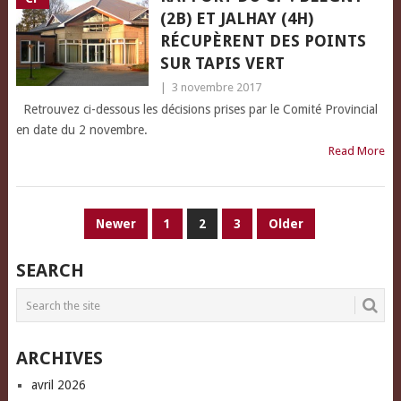
(2B) ET JALHAY (4H)
RÉCUPÈRENT DES POINTS
SUR TAPIS VERT
|
3 novembre 2017
Retrouvez ci-dessous les décisions prises par le Comité Provincial
en date du 2 novembre.
Read More
PAGINATION
Newer
1
2
3
Older
DES
SEARCH
PUBLICATIONS
ARCHIVES
avril 2026