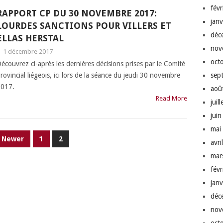
fév
RAPPORT CP DU 30 NOVEMBRE 2017:
jan
LOURDES SANCTIONS POUR VILLERS ET
déc
ELLAS HERSTAL
nov
|
1 décembre 2017
oct
écouvrez ci-après les dernières décisions prises par le Comité
rovincial liégeois, ici lors de la séance du jeudi 30 novembre
sep
017.
aoû
Read More
juil
jui
mai
Newer
1
2
avri
mar
fév
jan
déc
nov