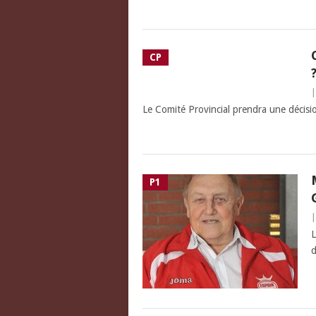
CP
Le Comité Provincial prendra une décisio
P1
L
d