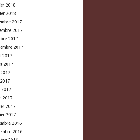
rier 2018
vier 2018
embre 2017
embre 2017
obre 2017
tembre 2017
t 2017
let 2017
n 2017
 2017
l 2017
s 2017
rier 2017
vier 2017
embre 2016
embre 2016