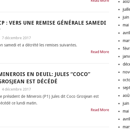
Read More
aoû
juil
jui
CP : VERS UNE REMISE GÉNÉRALE SAMEDI
mai
?
avri
|
7 décembre 2017
mar
n samedi et a décrété les remises suivantes.
fév
Read More
jan
déc
nov
MINEROIS EN DEUIL: JULES “COCO”
oct
GROSJEAN EST DÉCÉDÉ
sep
|
4 décembre 2017
aoû
e président de Minerois (P1) Jules dit Coco Grosjean est
écédé ce lundi matin.
jui
Read More
mai
avri
mar