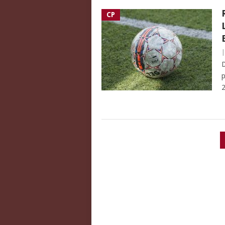
CP
D
p
2
PAGINATION
DES
PUBLICATIONS