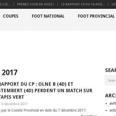
 LIE...
PRENEZ SOIN DE VOUS !
LE RAPPORT CP DU 16 AOÛ...
LE
COUPES
FOOT NATIONAL
FOOT PROVINCIAL
SEA
 2017
RAPPORT DU CP : OLNE B (4D) ET
STEMBERT (4D) PERDENT UN MATCH SUR
ARC
TAPIS VERT
avri
|
8 décembre 2017
es par le Comité Provincial en date du 7 décembre 2017.
oct