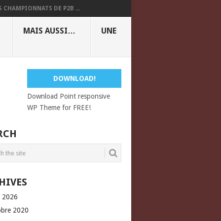
S CHAMPIONNATS DE P2B ...
MAIS AUSSI…
UNE
DOWNLOAD!
Download Point responsive
WP Theme for FREE!
RCH
HIVES
l 2026
obre 2020