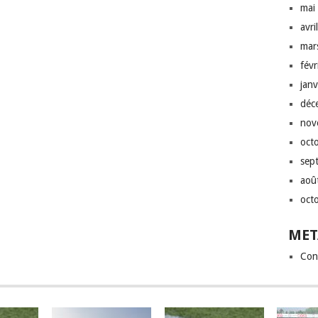
mai
avri
mar
fév
jan
déc
nov
oct
sep
aoû
oct
MET
Con