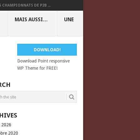
S CHAMPIONNATS DE P2B ...
MAIS AUSSI…
UNE
DOWNLOAD!
Download Point responsive
WP Theme for FREE!
RCH
HIVES
l 2026
obre 2020