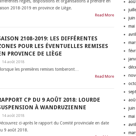
fférentes règles, dispositions et organisations à prendre en
aoû
saison 2018-2019 en province de Liège.
juil
Read More
jui
mai
avri
SAISON 2108-2019: LES DIFFÉRENTES
mar
ZONES POUR LES ÉVENTUELLES REMISES
fév
EN PROVINCE DE LIÈGE
jan
|
14 août 2018
déc
le lorsque les premières remises tomberont…
nov
Read More
oct
sep
RAPPORT CP DU 9 AOÛT 2018: LOURDE
aoû
SUSPENSION À WANDRUZIENNE
jui
|
14 août 2018
mai
écouvrez ci-après le rapport du Comité provinciale en date
avri
u 9 août 2018.
mar