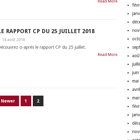
Read More
fév
jan
déc
LE RAPPORT CP DU 25 JUILLET 2018
nov
oct
|
14 août 2018
écouvrez ci-après le rapport CP du 25 juillet.
sep
Read More
aoû
juil
jui
mai
avri
mar
Newer
1
2
fév
jan
déc
nov