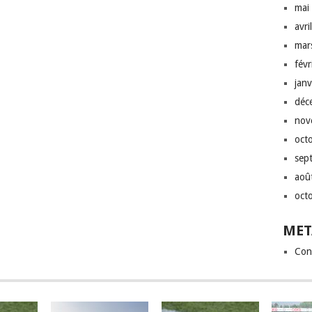
mai
avri
mar
fév
jan
déc
nov
oct
sep
aoû
oct
MET
Con