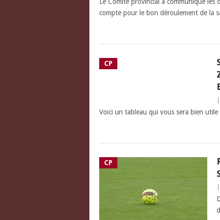
Le Comité provincial a communiqué les di
compte pour le bon déroulement de la 
CP
Voici un tableau qui vous sera bien uti
CP
D
d