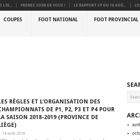
 LIE...
PRENEZ SOIN DE VOUS !
LE RAPPORT CP DU 16 AOÛ...
LE
COUPES
FOOT NATIONAL
FOOT PROVINCIAL
SEA
LES RÈGLES ET L’ORGANISATION DES
CHAMPIONNATS DE P1, P2, P3 ET P4 POUR
ARC
LA SAISON 2018-2019 (PROVINCE DE
LIÈGE)
avri
oct
|
14 août 2018