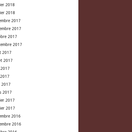
rier 2018
vier 2018
embre 2017
embre 2017
obre 2017
tembre 2017
t 2017
let 2017
n 2017
 2017
l 2017
s 2017
rier 2017
vier 2017
embre 2016
embre 2016