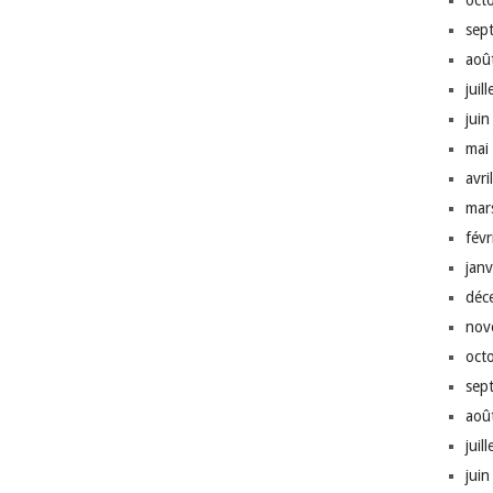
oct
sep
aoû
juil
jui
mai
avri
mar
fév
jan
déc
nov
oct
sep
aoû
juil
jui