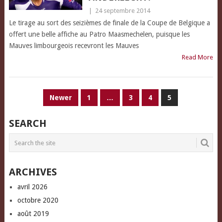
|
24 septembre 2014
Le tirage au sort des seizièmes de finale de la Coupe de Belgique a
offert une belle affiche au Patro Maasmechelen, puisque les
Mauves limbourgeois recevront les Mauves
Read More
PAGINATION
Newer
1
…
3
4
5
DES
SEARCH
PUBLICATIONS
ARCHIVES
avril 2026
octobre 2020
août 2019