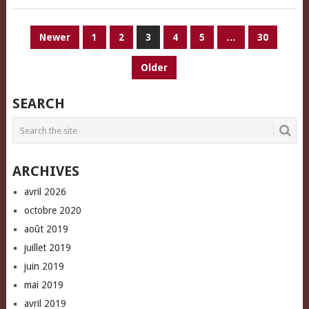
PAGINATION
Newer
1
2
3
4
5
…
30
DES
Older
PUBLICATIONS
SEARCH
ARCHIVES
avril 2026
octobre 2020
août 2019
juillet 2019
juin 2019
mai 2019
avril 2019