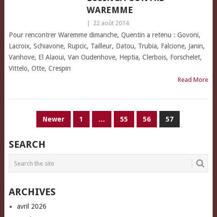
WAREMME
|
22 août 2014
Pour rencontrer Waremme dimanche, Quentin a retenu : Govoni,
Lacroix, Schiavone, Rupcic, Tailleur, Datou, Trubia, Falcione, Janin,
Vanhove, El Alaoui, Van Oudenhove, Heptia, Clerbois, Forschelet,
Vittelo, Otte, Crespin
Read More
PAGINATION
Newer
1
…
55
56
57
DES
SEARCH
PUBLICATIONS
ARCHIVES
avril 2026