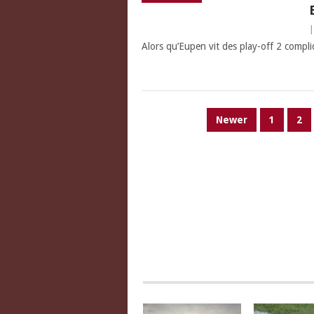
Alors qu’Eupen vit des play-off 2 compliq
PAGINATION
Newer
1
2
DES
PUBLICATIONS