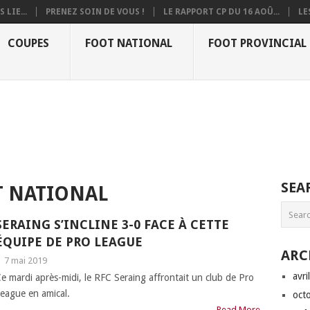
 LIE...
PRENEZ SOIN DE VOUS !
LE RAPPORT CP DU 16 AOÛ...
LE
COUPES
FOOT NATIONAL
FOOT PROVINCIAL
SEA
 NATIONAL
SERAING S’INCLINE 3-0 FACE À CETTE
ÉQUIPE DE PRO LEAGUE
ARC
|
7 mai 2019
avri
e mardi après-midi, le RFC Seraing affrontait un club de Pro
eague en amical.
oct
Read More