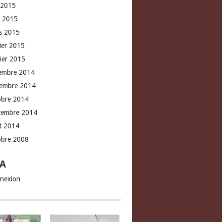
 2015
l 2015
s 2015
rier 2015
vier 2015
embre 2014
embre 2014
obre 2014
tembre 2014
t 2014
obre 2008
A
nexion