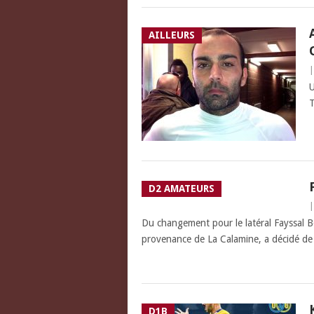
AILLEURS
U
T
D2 AMATEURS
Du changement pour le latéral Fayssal Bou
provenance de La Calamine, a décidé de
D1B