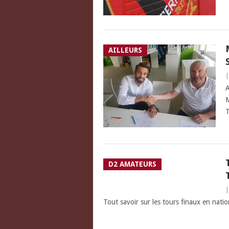
AILLEURS
A
M
T
D2 AMATEURS
Tout savoir sur les tours finaux en natio