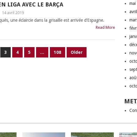
mai
EN LIGA AVEC LE BARÇA
avri
|
14 avril 2019
mar
ués, une éclaircie dans la grisaille est arrivée d’Espagne.
Read More
fév
jan
déc
3
4
5
…
108
Older
nov
oct
sep
aoû
oct
MET
Con