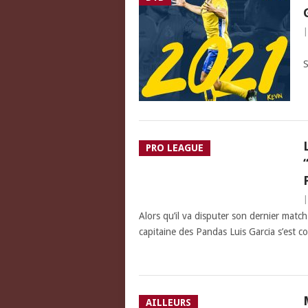
L
S
PRO LEAGUE
Alors qu’il va disputer son dernier match
capitaine des Pandas Luis Garcia s’est c
AILLEURS