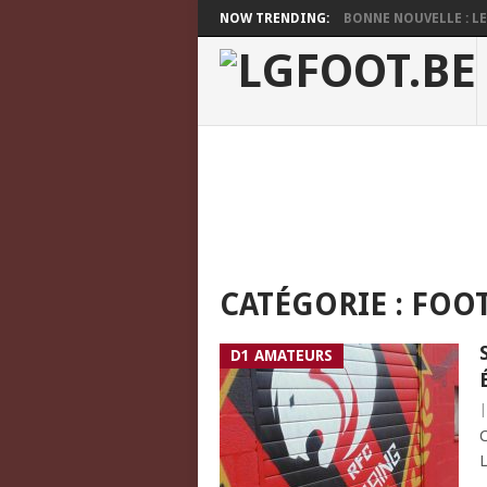
NOW TRENDING:
BONNE NOUVELLE : LES
CATÉGORIE :
FOOT
D1 AMATEURS
C
L