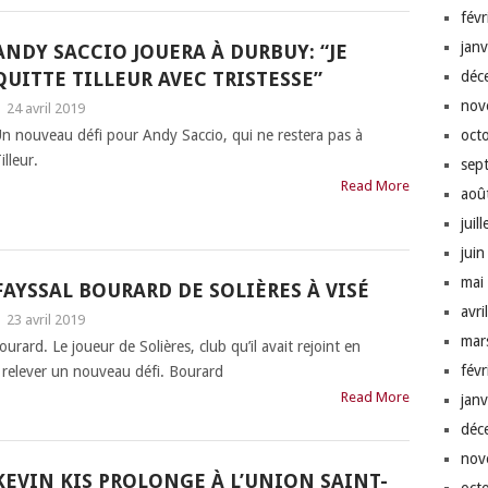
fév
jan
ANDY SACCIO JOUERA À DURBUY: “JE
QUITTE TILLEUR AVEC TRISTESSE”
déc
nov
|
24 avril 2019
n nouveau défi pour Andy Saccio, qui ne restera pas à
oct
illeur.
sep
Read More
aoû
juil
jui
mai
FAYSSAL BOURARD DE SOLIÈRES À VISÉ
avri
|
23 avril 2019
mar
rard. Le joueur de Solières, club qu’il avait rejoint en
fév
 relever un nouveau défi. Bourard
Read More
jan
déc
nov
KEVIN KIS PROLONGE À L’UNION SAINT-