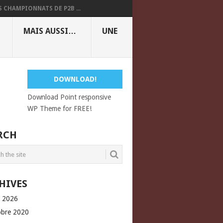
S CHAMPIONNATS DE P2B ...
MAIS AUSSI…
UNE
DOWNLOAD!
Download Point responsive
WP Theme for FREE!
RCH
HIVES
l 2026
obre 2020