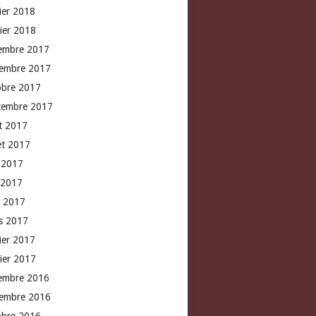
rier 2018
vier 2018
embre 2017
embre 2017
obre 2017
tembre 2017
t 2017
let 2017
n 2017
 2017
l 2017
s 2017
rier 2017
vier 2017
embre 2016
embre 2016