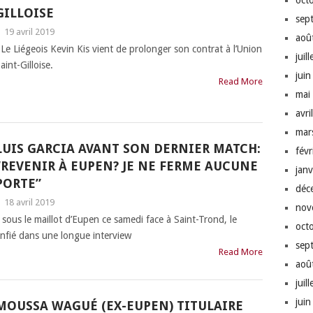
oct
GILLOISE
sep
|
19 avril 2019
aoû
e Liégeois Kevin Kis vient de prolonger son contrat à l’Union
juil
aint-Gilloise.
jui
Read More
mai
avri
mar
LUIS GARCIA AVANT SON DERNIER MATCH:
fév
“REVENIR À EUPEN? JE NE FERME AUCUNE
jan
PORTE”
déc
|
18 avril 2019
nov
 sous le maillot d’Eupen ce samedi face à Saint-Trond, le
oct
onfié dans une longue interview
sep
Read More
aoû
juil
jui
MOUSSA WAGUÉ (EX-EUPEN) TITULAIRE