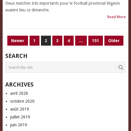
Deux matches très importants pour le football provincial liégeois
avaient lieu ce dimanche.
Read More
PAGINATION
Newer
1
2
3
4
…
151
Older
DES
SEARCH
PUBLICATIONS
ARCHIVES
avril 2026
octobre 2020
août 2019
juillet 2019
juin 2019