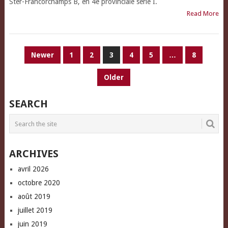
Ster-Francorchamps B, en 4e provinciale série I.
Read More
PAGINATION
Newer
1
2
3
4
5
…
8
DES
Older
PUBLICATIONS
SEARCH
ARCHIVES
avril 2026
octobre 2020
août 2019
juillet 2019
juin 2019