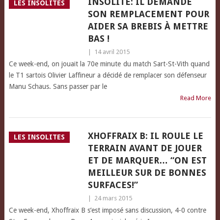
INSOLITE: IL DEMANDE
LES INSOLITES
SON REMPLACEMENT POUR
AIDER SA BREBIS À METTRE
BAS !
|
14 avril 2015
Ce week-end, on jouait la 70e minute du match Sart-St-Vith quand
le T1 sartois Olivier Laffineur a décidé de remplacer son défenseur
Manu Schaus. Sans passer par le
Read More
XHOFFRAIX B: IL ROULE LE
LES INSOLITES
TERRAIN AVANT DE JOUER
ET DE MARQUER… “ON EST
MEILLEUR SUR DE BONNES
SURFACES!”
|
24 mars 2015
Ce week-end, Xhoffraix B s’est imposé sans discussion, 4-0 contre