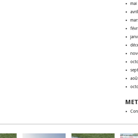
mai
avri
mar
fév
jan
déc
nov
oct
sep
aoû
oct
MET
Con