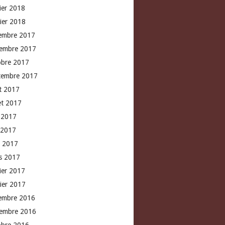
rier 2018
vier 2018
embre 2017
embre 2017
obre 2017
tembre 2017
t 2017
let 2017
n 2017
 2017
l 2017
s 2017
rier 2017
vier 2017
embre 2016
embre 2016