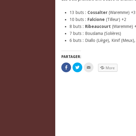
13 buts :
Cossalter
(Waremme) +3
10 buts :
Falcione
(Tilleur) +2
8 buts :
Ribeaucourt
(Waremme) 
7 buts : Bouslama (Solières)
6 buts : Diallo (Liège), Kinif (Meux
PARTAGER:
Click
Click
Click
More
to
to
to
share
share
email
on
on
this
Facebook
Twitter
to
(Opens
(Opens
a
in
in
friend
new
new
(Opens
window)
window)
in
new
window)