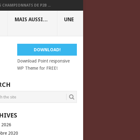
S CHAMPIONNATS DE P2B ...
MAIS AUSSI…
UNE
DOWNLOAD!
Download Point responsive
WP Theme for FREE!
RCH
HIVES
l 2026
obre 2020