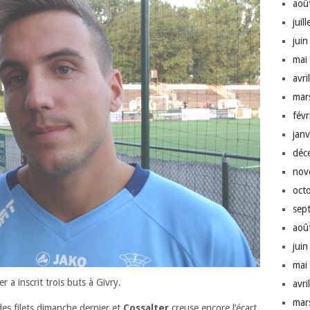
aoû
juil
jui
mai
avri
mar
fév
jan
déc
nov
oct
sep
aoû
jui
mai
er a inscrit trois buts à Givry.
avri
mar
des filets dimanche dernier et
Cossalter
creuse encore l’écart.