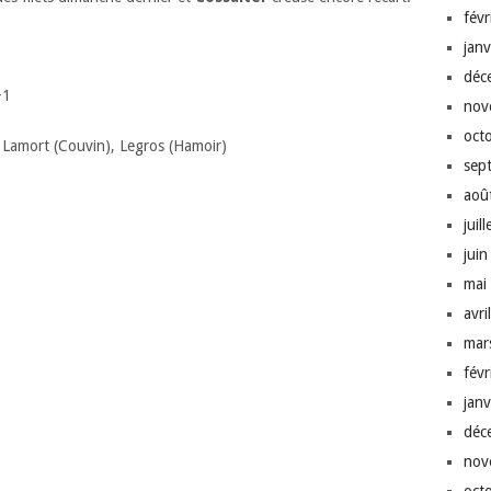
fév
jan
déc
+1
nov
oct
), Lamort (Couvin), Legros (Hamoir)
sep
aoû
juil
jui
mai
avri
mar
fév
jan
déc
nov