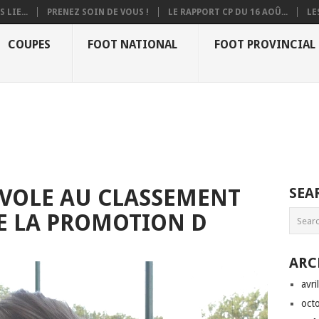
 LIE...
PRENEZ SOIN DE VOUS !
LE RAPPORT CP DU 16 AOÛ...
LE
COUPES
FOOT NATIONAL
FOOT PROVINCIAL
NVOLE AU CLASSEMENT
SEA
E LA PROMOTION D
ARC
avri
oct