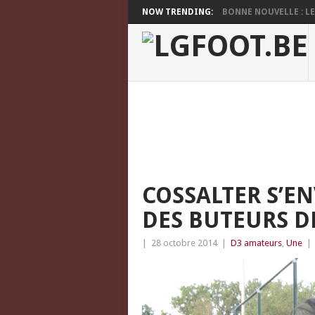
NOW TRENDING:
BONNE NOUVELLE : LES
COSSALTER S’E
DES BUTEURS D
|
28 octobre 2014
|
D3 amateurs
,
Une
|