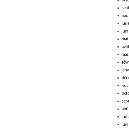
oct
sep
aoû
juil
jui
mai
avri
mar
fév
jan
déc
nov
oct
sep
aoû
juil
jui