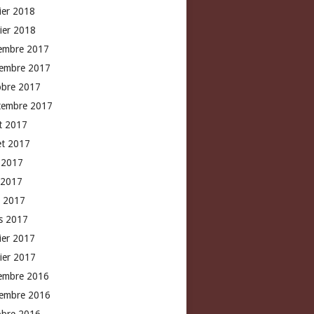
rier 2018
vier 2018
embre 2017
embre 2017
obre 2017
tembre 2017
t 2017
let 2017
n 2017
 2017
l 2017
s 2017
rier 2017
vier 2017
embre 2016
embre 2016