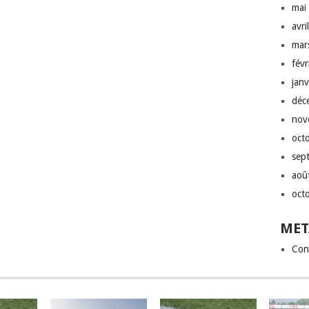
mai
avri
mar
fév
jan
déc
nov
oct
sep
aoû
oct
MET
Con