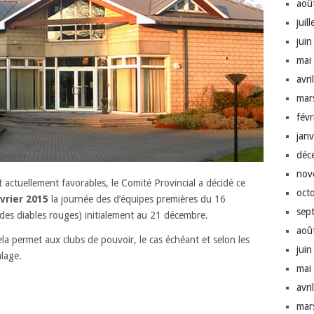
aoû
juil
jui
mai
avri
mar
fév
jan
déc
nov
t actuellement favorables, le Comité Provincial a décidé ce
oct
vrier 2015
la journée des d’équipes premières du 16
sep
des diables rouges) initialement au 21 décembre.
aoû
la permet aux clubs de pouvoir, le cas échéant et selon les
jui
lage.
mai
avri
mar