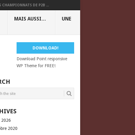
S CHAMPIONNATS DE P2B ...
MAIS AUSSI…
UNE
DOWNLOAD!
Download Point responsive
WP Theme for FREE!
RCH
HIVES
l 2026
obre 2020