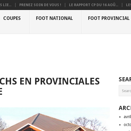
 LIE...
PRENEZ SOIN DE VOUS !
LE RAPPORT CP DU 16 AOÛ...
LE
COUPES
FOOT NATIONAL
FOOT PROVINCIAL
TCHS EN PROVINCIALES
SEA
E
ARC
avri
oct