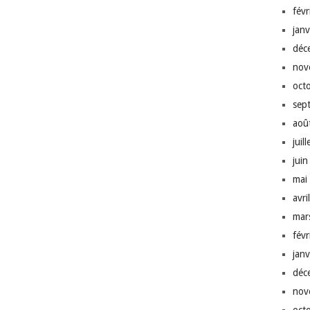
fév
jan
déc
nov
oct
sep
aoû
juil
jui
mai
avri
mar
fév
jan
déc
nov