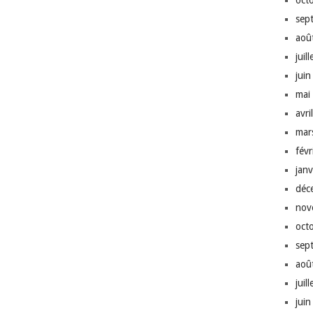
oct
sep
aoû
juil
jui
mai
avri
mar
fév
jan
déc
nov
oct
sep
aoû
juil
jui