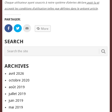
Chaque utilisateur ayant souscris à notre système d’alertes déclare
avoir lu et
accepté les conditions d’utilisation telles que définies dans le présent article
.
PARTAGER:
Click
Click
Click
More
to
to
to
share
share
email
on
on
this
Facebook
Twitter
to
SEARCH
(Opens
(Opens
a
in
in
friend
new
new
(Opens
window)
window)
in
new
window)
ARCHIVES
avril 2026
octobre 2020
août 2019
juillet 2019
juin 2019
mai 2019