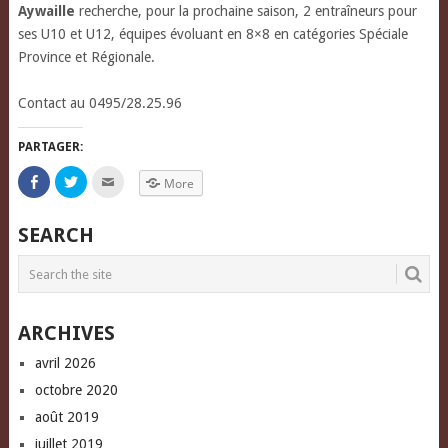
Aywaille
recherche, pour la prochaine saison, 2 entraîneurs pour
ses U10 et U12, équipes évoluant en 8×8 en catégories Spéciale
Province et Régionale.
Contact au
0495/28.25.96
PARTAGER:
Click
Click
Click
More
to
to
to
share
share
email
on
on
this
Facebook
Twitter
to
SEARCH
(Opens
(Opens
a
in
in
friend
new
new
(Opens
window)
window)
in
new
window)
ARCHIVES
avril 2026
octobre 2020
août 2019
juillet 2019