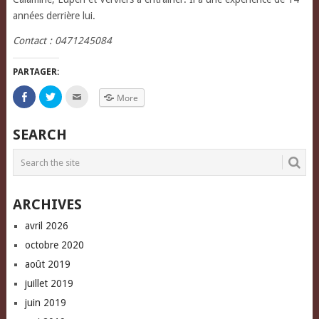
années derrière lui.
Contact : 0471245084
PARTAGER:
Click
Click
Click
More
to
to
to
share
share
email
on
on
this
Facebook
Twitter
to
SEARCH
(Opens
(Opens
a
in
in
friend
new
new
(Opens
window)
window)
in
new
window)
ARCHIVES
avril 2026
octobre 2020
août 2019
juillet 2019
juin 2019