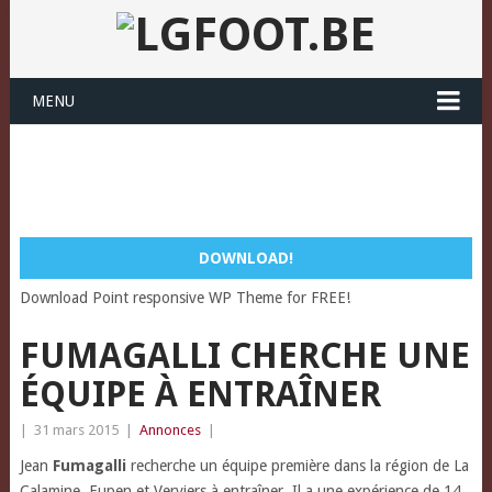
MENU
DOWNLOAD!
Download Point responsive WP Theme for FREE!
FUMAGALLI CHERCHE UNE
ÉQUIPE À ENTRAÎNER
|
31 mars 2015
|
Annonces
|
Jean
Fumagalli
recherche un équipe première dans la région de La
Calamine, Eupen et
Verviers à entraîner. Il a une expérience de 14