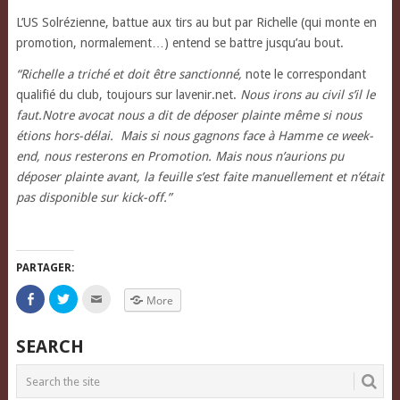
L’US Solrézienne, battue aux tirs au but par Richelle (qui monte en
promotion, normalement…) entend se battre jusqu’au bout.
“Richelle a triché et doit être sanctionné,
note le correspondant
qualifié du club, toujours sur lavenir.net.
Nous irons au civil s’il le
faut.Notre avocat nous a dit de déposer plainte même si nous
étions hors-délai. Mais si nous gagnons face à Hamme ce week-
end, nous resterons en Promotion. Mais nous n’aurions pu
déposer plainte avant, la feuille s’est faite manuellement et n’était
pas disponible sur kick-off.”
PARTAGER:
Click
Click
Click
More
to
to
to
share
share
email
on
on
this
Facebook
Twitter
to
SEARCH
(Opens
(Opens
a
in
in
friend
new
new
(Opens
window)
window)
in
new