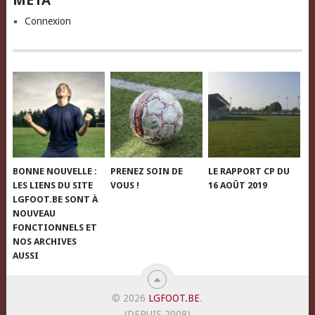
META
Connexion
BONNE NOUVELLE :
PRENEZ SOIN DE
LE RAPPORT CP DU
LES LIENS DU SITE
VOUS !
16 AOÛT 2019
LGFOOT.BE SONT À
NOUVEAU
FONCTIONNELS ET
NOS ARCHIVES
AUSSI
© 2026
LGFOOT.BE
.
(DEPUIS 2008)