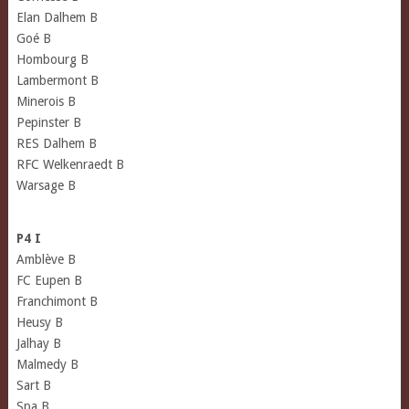
Elan Dalhem B
Goé B
Hombourg B
Lambermont B
Minerois B
Pepinster B
RES Dalhem B
RFC Welkenraedt B
Warsage B
P4 I
Amblève B
FC Eupen B
Franchimont B
Heusy B
Jalhay B
Malmedy B
Sart B
Spa B