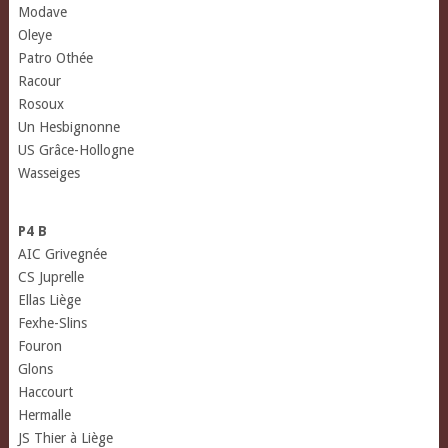
Modave
Oleye
Patro Othée
Racour
Rosoux
Un Hesbignonne
US Grâce-Hollogne
Wasseiges
P4 B
AIC Grivegnée
CS Juprelle
Ellas Liège
Fexhe-Slins
Fouron
Glons
Haccourt
Hermalle
JS Thier à Liège