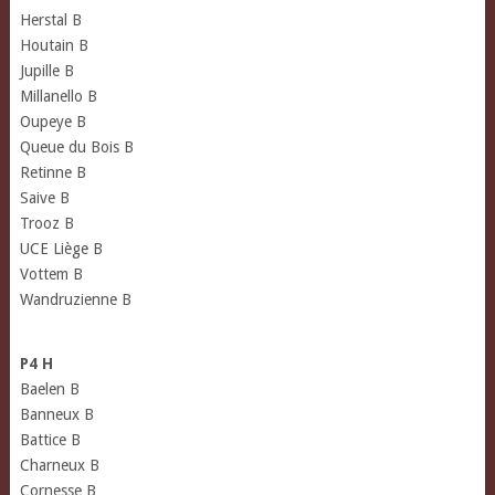
Herstal B
Houtain B
Jupille B
Millanello B
Oupeye B
Queue du Bois B
Retinne B
Saive B
Trooz B
UCE Liège B
Vottem B
Wandruzienne B
P4 H
Baelen B
Banneux B
Battice B
Charneux B
Cornesse B