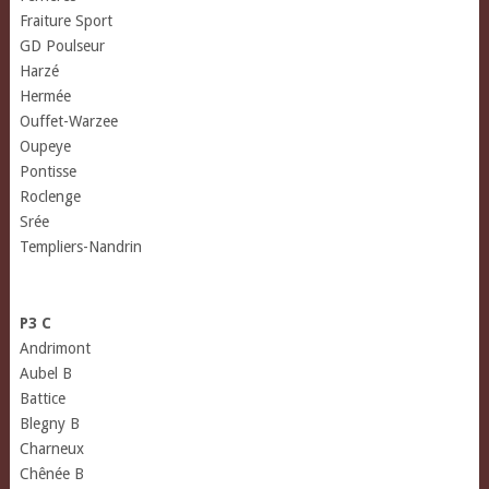
Fraiture Sport
GD Poulseur
Harzé
Hermée
Ouffet-Warzee
Oupeye
Pontisse
Roclenge
Srée
Templiers-Nandrin
P3 C
Andrimont
Aubel B
Battice
Blegny B
Charneux
Chênée B
(lu sur www.lgfoot.be)