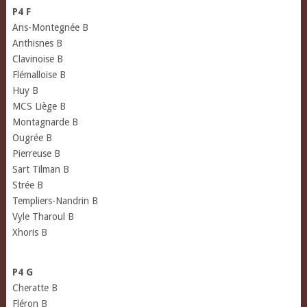
P4 F
Ans-Montegnée B
Anthisnes B
Clavinoise B
Flémalloise B
Huy B
MCS Liège B
Montagnarde B
Ougrée B
Pierreuse B
Sart Tilman B
Strée B
Templiers-Nandrin B
Vyle Tharoul B
Xhoris B
P4 G
Cheratte B
Fléron B