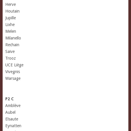
Herve
Houtain
Jupille
Lixhe
Melen
Milanello
Rechain
Saive
Trooz
UCE Liège
Vivegnis
Warsage
(lu sur www.lgfoot.be)
P2 C
Amblève
Aubel
Elsaute
Eynatten