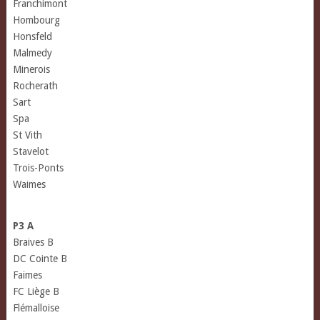
Franchimont
Hombourg
Honsfeld
Malmedy
Minerois
Rocherath
Sart
Spa
St Vith
Stavelot
Trois-Ponts
Waimes
P3 A
Braives B
DC Cointe B
Faimes
FC Liège B
Flémalloise