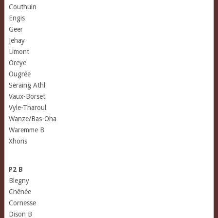
Couthuin
Engis
Geer
Jehay
Limont
Oreye
Ougrée
Seraing Athl
Vaux-Borset
Vyle-Tharoul
Wanze/Bas-Oha
Waremme B
Xhoris
P2 B
Blegny
Chênée
Cornesse
Dison B