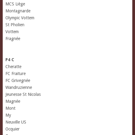
MCS Liège
Montagnarde
Olympic Vottem
St Pholien
Vottem
Fragnée
P4 C
Cheratte
FC Fraiture
FC Grivegnée
Wandruzienne
Jeunesse St Nicolas
Magnée
Mont
My
Neuville US
Ocquier