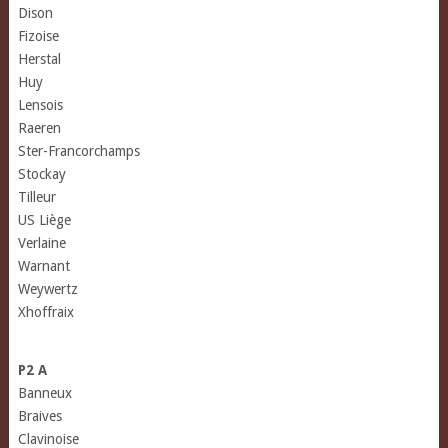
Dison
Fizoise
Herstal
Huy
Lensois
Raeren
Ster-Francorchamps
Stockay
Tilleur
US Liège
Verlaine
Warnant
Weywertz
Xhoffraix
P2 A
Banneux
Braives
Clavinoise