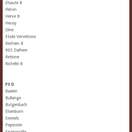
Elsaute B
Fléron
Herve B
Heusy
Olne
Etoile Verviétoise
Rechain B
RES Dalhem
Retinne
Richelle B
P3 D
Baelen
Bullange
Butgenbach
Elsenborn
Emmels
Pepinster
Faymonville