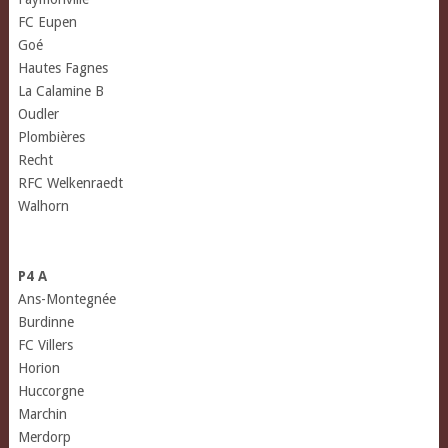
FC Eupen
Goé
Hautes Fagnes
La Calamine B
Oudler
Plombières
Recht
RFC Welkenraedt
Walhorn
P4 A
Ans-Montegnée
Burdinne
FC Villers
Horion
Huccorgne
Marchin
Merdorp