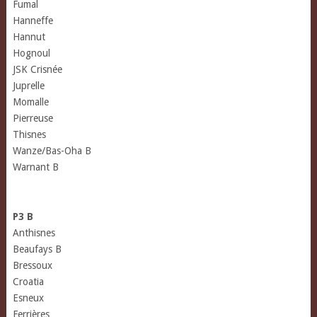
Fumal
Hanneffe
Hannut
Hognoul
JSK Crisnée
Juprelle
Momalle
Pierreuse
Thisnes
Wanze/Bas-Oha B
Warnant B
P3 B
Anthisnes
Beaufays B
Bressoux
Croatia
Esneux
Ferrières