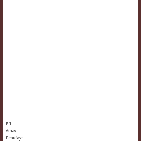
P 1
Amay
Beaufays