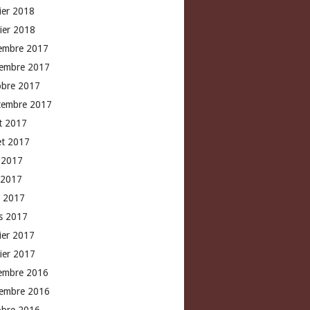
rier 2018
vier 2018
embre 2017
embre 2017
obre 2017
tembre 2017
t 2017
let 2017
n 2017
 2017
l 2017
s 2017
rier 2017
vier 2017
embre 2016
embre 2016