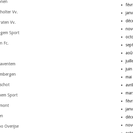
onen
fév
holter Vv.
jan
déc
aten Vv.
nov
egem Sport
oct
n Fc.
sep
aoû
juil
Zaventem
jui
imbergen
mai
schot
avri
mar
hem Sport
fév
imont
jan
en
déc
nov
o Overijse