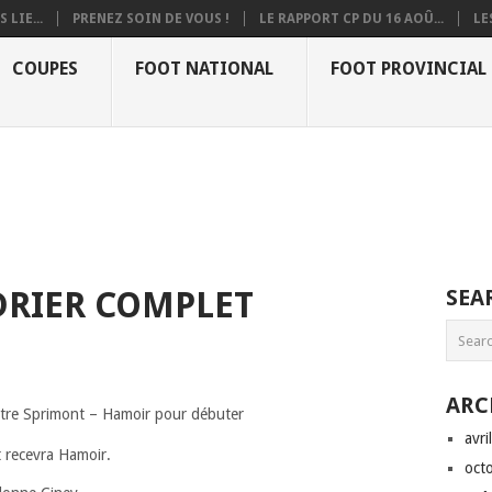
 LIE...
PRENEZ SOIN DE VOUS !
LE RAPPORT CP DU 16 AOÛ...
LE
COUPES
FOOT NATIONAL
FOOT PROVINCIAL
NDRIER COMPLET
SEA
ARC
tre Sprimont – Hamoir pour débuter
avri
 recevra Hamoir.
oct