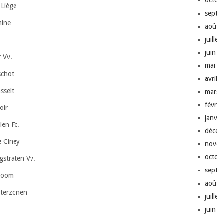
oct
 Liège
sep
mine
aoû
juil
jui
 Vv.
mai
schot
avri
sselt
mar
fév
oir
jan
len Fc.
déc
e Ciney
nov
oct
straten Vv.
sep
Boom
aoû
sterzonen
juil
jui