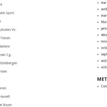
mai
nt
avri
hem Sport
mar
e
fév
jan
straten Vv.
déc
.Tienen
nov
alamine
oct
sep
hain Cg.
aoû
.Grimbergen
oct
entem
MET
Con
onen
Hasselt
pel Boom