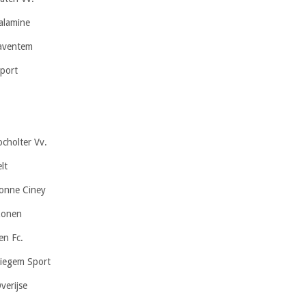
alamine
Zaventem
port
cholter Vv.
lt
lonne Ciney
zonen
en Fc.
iegem Sport
verijse