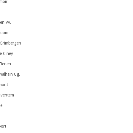
moir
en Vv.
Boom
.Grimbergen
e Ciney
Tienen
Walhain Cg.
mont
Zaventem
ne
port