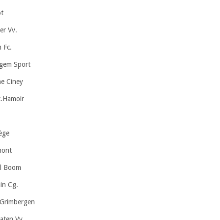
ot
er Vv.
 Fc.
egem Sport
e Ciney
c.Hamoir
ège
mont
el Boom
in Cg.
.Grimbergen
aten Vv.