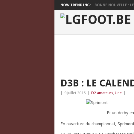
NOW TRENDING:
BONNE NOUVELLE : LES
D3B : LE CALE
|
9 juillet 2015
|
D2 amateurs
,
Une
|
Et un derby en
En ouverture du championnat, Sprimont