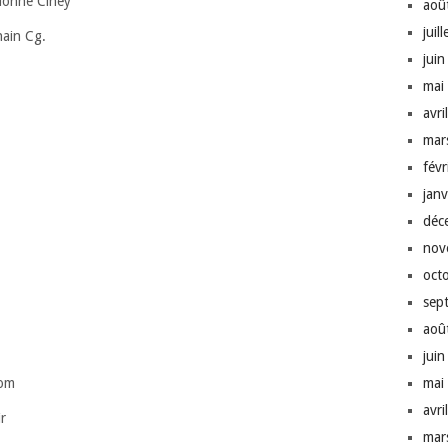
lonne Ciney
aoû
juil
ain Cg.
jui
mai
avri
mar
fév
jan
déc
nov
oct
sep
aoû
jui
mai
oom
avri
r
mar