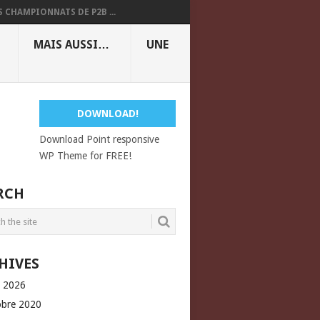
S CHAMPIONNATS DE P2B ...
MAIS AUSSI…
UNE
DOWNLOAD!
Download Point responsive
WP Theme for FREE!
RCH
HIVES
l 2026
obre 2020