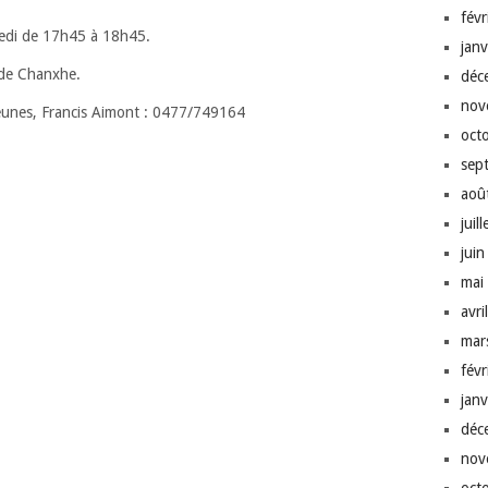
fév
redi de 17h45 à 18h45.
jan
e de Chanxhe.
déc
nov
jeunes, Francis Aimont : 0477/749164
oct
sep
aoû
juil
jui
mai
avri
mar
fév
jan
déc
nov