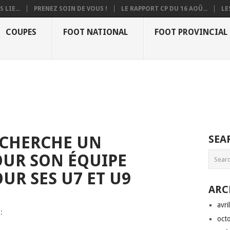
 LIE...
PRENEZ SOIN DE VOUS !
LE RAPPORT CP DU 16 AOÛ...
LE
COUPES
FOOT NATIONAL
FOOT PROVINCIAL
ECHERCHE UN
SEA
OUR SON ÉQUIPE
UR SES U7 ET U9
ARC
avri
:
oct