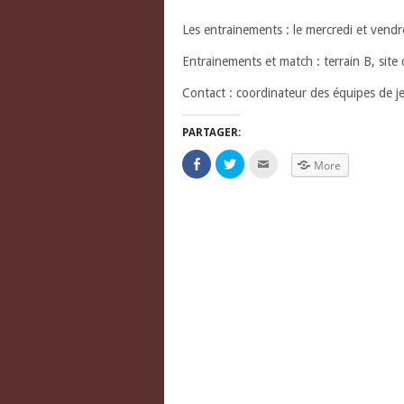
Les entrainements : le mercredi et vend
Entrainements et match : terrain B, sit
Contact : coordinateur des équipes de 
PARTAGER:
Click
Click
Click
More
to
to
to
share
share
email
on
on
this
Facebook
Twitter
to
(Opens
(Opens
a
in
in
friend
new
new
(Opens
window)
window)
in
new
window)