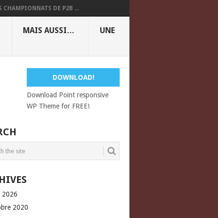
S CHAMPIONNATS DE P2B ...
MAIS AUSSI…
UNE
DOWNLOAD!
Download Point responsive
WP Theme for FREE!
RCH
HIVES
l 2026
obre 2020