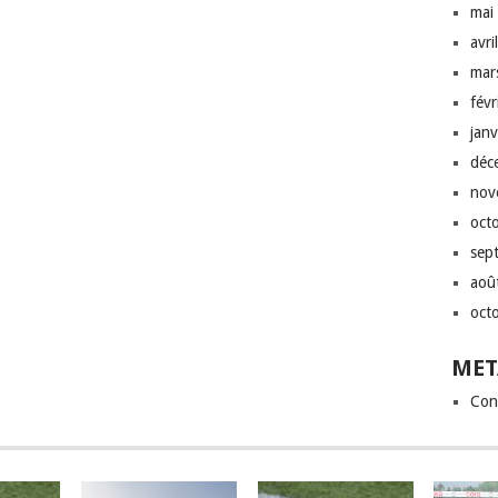
mai
avri
mar
fév
jan
déc
nov
oct
sep
aoû
oct
MET
Con