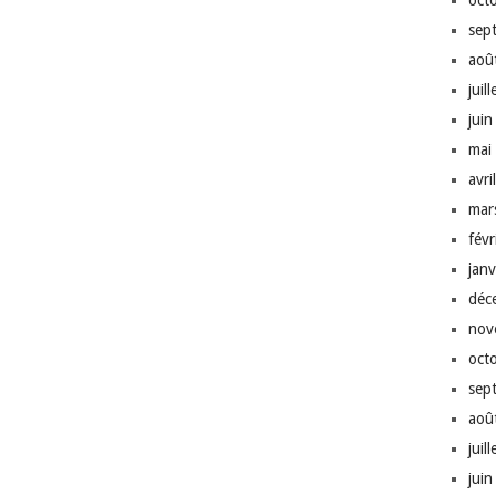
oct
sep
aoû
juil
jui
mai
avri
mar
fév
jan
déc
nov
oct
sep
aoû
juil
jui