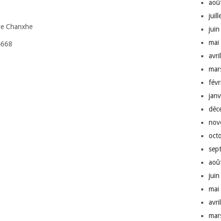
aoû
juil
 de Chanxhe
jui
mai
4668
avri
mar
fév
jan
déc
nov
oct
sep
aoû
jui
mai
avri
mar