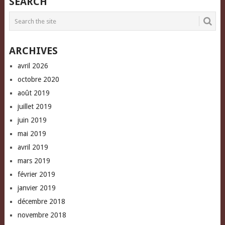
SEARCH
(Opens
(Opens
a
in
in
friend
new
new
(Opens
window)
window)
in
new
window)
ARCHIVES
avril 2026
octobre 2020
août 2019
juillet 2019
juin 2019
mai 2019
avril 2019
mars 2019
février 2019
janvier 2019
décembre 2018
novembre 2018