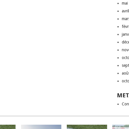
mai
avri
mar
fév
jan
déc
nov
oct
sep
aoû
oct
MET
Con