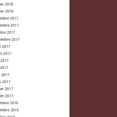
rier 2018
vier 2018
embre 2017
embre 2017
obre 2017
tembre 2017
t 2017
let 2017
n 2017
 2017
l 2017
s 2017
rier 2017
vier 2017
embre 2016
embre 2016