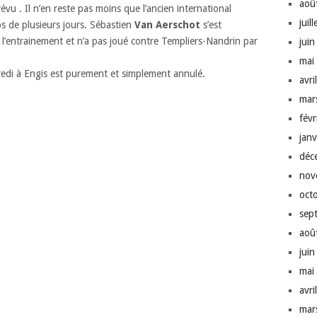
aoû
u . Il n’en reste pas moins que l’ancien international
juil
s de plusieurs jours. Sébastien
Van Aerschot
s’est
l’entrainement et n’a pas joué contre Templiers-Nandrin par
jui
mai
redi à Engis est purement et simplement annulé.
avri
mar
fév
jan
déc
nov
oct
sep
aoû
jui
mai
avri
mar