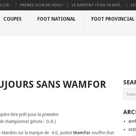
 LIE...
PRENEZ SOIN DE VOUS !
LE RAPPORT CP DU 16 AOÛ...
LE
COUPES
FOOT NATIONAL
FOOT PROVINCIAL
TOUJOURS SANS WAMFOR
SEA
ARC
père être prêt pour la première
avri
de championnat (photo : D.R.)
oct
ers-Nandrin sur la marque de 4-0,
Justice
Wamfor
souffre d’un