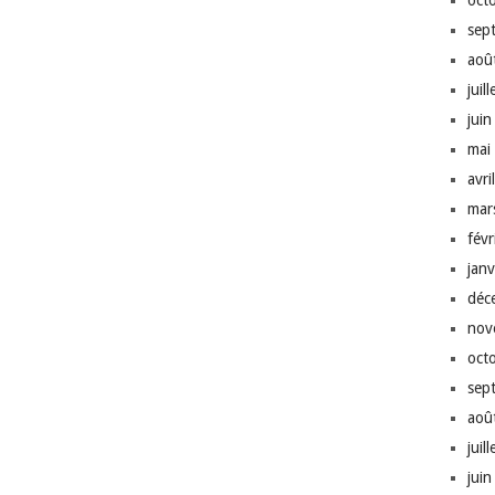
oct
sep
aoû
juil
jui
mai
avri
mar
fév
jan
déc
nov
oct
sep
aoû
juil
jui