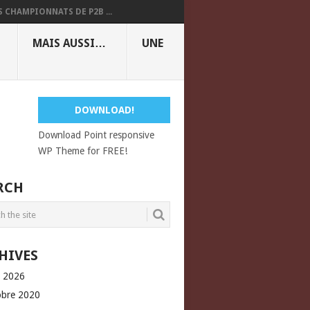
S CHAMPIONNATS DE P2B ...
MAIS AUSSI…
UNE
DOWNLOAD!
Download Point responsive
WP Theme for FREE!
RCH
HIVES
l 2026
obre 2020