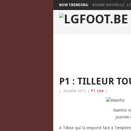
NOW TRENDING:
BONNE NOUVELLE : LES
P1 : TILLEUR 
|
28 juillet 2015
|
P1
,
Une
|
Wamfor es
journée 
A Tilleur qui l’a emporté face à Templi