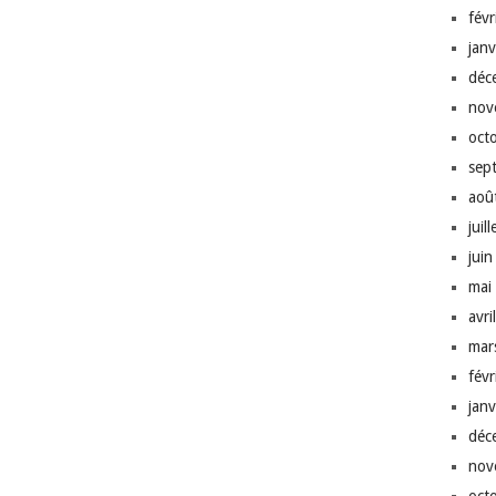
fév
jan
déc
nov
oct
sep
aoû
juil
jui
mai
avri
mar
fév
jan
déc
nov