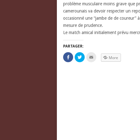
problème musculaire moins grave que prév
camerounais va devoir respecter un repo
occasionné une “jambe de de coureur” à 
mesure de prudence.
Le match amical initialement prévu merc
PARTAGER:
Click
Click
Click
More
to
to
to
share
share
email
on
on
this
Facebook
Twitter
to
(Opens
(Opens
a
in
in
friend
new
new
(Opens
window)
window)
in
new
window)