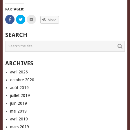
PARTAGER:
Click
Click
Click
More
to
to
to
share
share
email
on
on
this
Facebook
Twitter
to
SEARCH
(Opens
(Opens
a
in
in
friend
new
new
(Opens
window)
window)
in
new
window)
ARCHIVES
avril 2026
octobre 2020
août 2019
juillet 2019
juin 2019
mai 2019
avril 2019
mars 2019